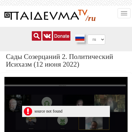
Перейти
Togg
к
/ru
navi
основному
содержанию
Сады Созерцаний 2. Политический
Исихазм (12 июня 2022)
source not found