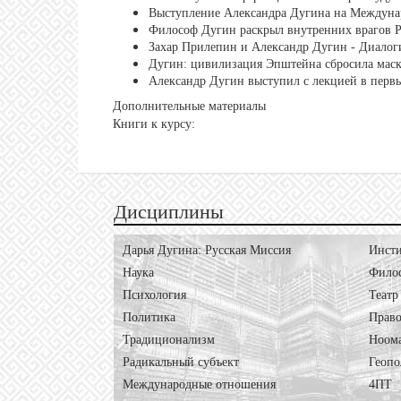
Выступление Александра Дугина на Междуна
Философ Дугин раскрыл внутренних врагов 
Захар Прилепин и Александр Дугин - Диалог
Дугин: цивилизация Эпштейна сбросила мас
Александр Дугин выступил с лекцией в перв
Дополнительные материалы
Книги к курсу:
Дисциплины
Дарья Дугина: Русская Миссия
Инсти
Наука
Фило
Психология
Театр
Политика
Право
Традиционализм
Ноом
Радикальный субъект
Геопо
Международные отношения
4ПТ