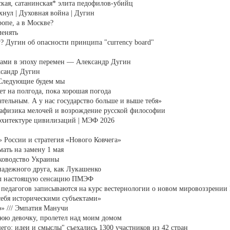
кая, сатанинская* элита педофилов-убийц
хнул | Духовная война | Дугин
опе, а в Москве?
енять
? Дугин об опасности принципа "currency board"
нами в эпоху перемен — Александр Дугин
ександр Дугин
 Следующие будем мы
т на полгода, пока хорошая погода
ательным. А у нас государство больше и выше тебя»
тафизика мелочей и возрождение русской философии
рхитектуре цивилизаций | МЭФ 2026
 России и стратегия «Нового Ковчега»
ать на замену 1 мая
ководство Украины
 надежного друга, как Лукашенко
вал настоящую сенсацию ПМЭФ
едагогов записываются на курс вестернологии о новом мировоззрении
себя историческими субъектами»
» /// Эмпатия Манучи
нюю девочку, пролетел над моим домом
о: идеи и смыслы" съехались 1300 участников из 42 стран