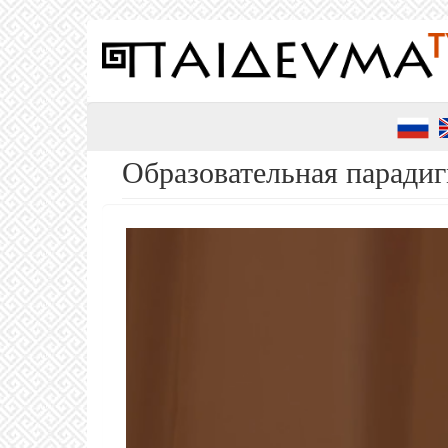
Перейти
к
основному
содержанию
Образовательная парадиг