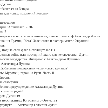
др Дугин
збавиться от Запада
ли для новых поколений России»
интересном
ции "Архипелаг" - 2025
ели?
 ввергла своих врагов в отчаяние, считает философ Александр Дугин
щания Трампа, "беса" Зеленского и эксперимент с Украиной
ещь!
м, подняв свой флаг в столицах НАТО
нная война или последний шанс для человечества | Дугин
мости государства. Интервью с Александром Дугиным
й Александра Дугина
Глобальные последствия украинского кризиса"
ья Муромец, герои на Руси. Часть II
 Европы
ие слабоумия
ёсткое предупреждение Александра Дугина
а кругломордый!
дром Дугиным
и перспективах Богоданного Отечества
 будущего — Александр Гельевич Дугин