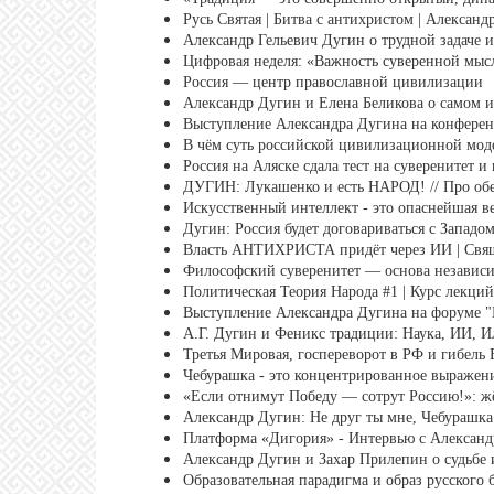
Русь Святая | Битва с антихристом | Алексан
Александр Гельевич Дугин о трудной задаче и
Цифровая неделя: «Важность суверенной мыс
Россия — центр православной цивилизации
Александр Дугин и Елена Беликова о самом 
Выступление Александра Дугина на конферен
В чём суть российской цивилизационной мод
Россия на Аляске сдала тест на суверенитет и
ДУГИН: Лукашенко и есть НАРОД! // Про обе
Искусственный интеллект - это опаснейшая в
Дугин: Россия будет договариваться с Западо
Власть АНТИХРИСТА придёт через ИИ | Свяще
Философский суверенитет ― основа независи
Политическая Теория Народа #1 | Курс лекци
Выступление Александра Дугина на форуме "
А.Г. Дугин и Феникс традиции: Наука, ИИ, Ил
Третья Мировая, госпереворот в РФ и гибель
Чебурашка - это концентрированное выражен
«Если отнимут Победу — сотрут Россию!»: ж
Александр Дугин: Не друг ты мне, Чебурашк
Платформа «Дигория» - Интервью с Алексан
Александр Дугин и Захар Прилепин о судьбе 
Образовательная парадигма и образ русского