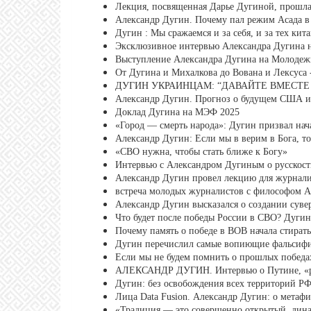
Лекция, посвященная Дарье Дугиной, прошл
Александр Дугин. Почему пал режим Асада в
Дугин : Мы сражаемся и за себя, и за тех ки
Эксклюзивное интервью Александра Дугина 
Выступление Александра Дугина на Молодеж
От Дугина и Михалкова до Вована и Лексуса
ДУГИН УКРАИНЦАМ: “ДАВАЙТЕ ВМЕСТЕ СТ
Александр Дугин. Прогноз о будущем США и
Доклад Дугина на МЭФ 2025
«Город — смерть народа»: Дугин призвал нач
Александр Дугин: Если мы в верим в Бога, то
«СВО нужна, чтобы стать ближе к Богу»
Интервью с Александром Дугиным о русскос
Александр Дугин провел лекцию для журнали
встреча молодых журналистов с философом А
Александр Дугин высказался о создании сув
Что будет после победы России в СВО? Дугин
Почему память о победе в ВОВ начала стират
Дугин перечислил самые вопиющие фальсиф
Если мы не будем помнить о прошлых победах
АЛЕКСАНДР ДУГИН. Интервью о Путине, «ру
Дугин: без освобождения всех территорий Р
Лица Data Fusion. Александр Дугин: о метаф
«Традиция — это совершенно открытый, дин