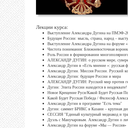
Лекции курса:
Выступление Александра Дугина на ПМЭФ-202
Будущее России: мысль, страна, народ – выс
Выступление Александра Дугина на форуме «Р
Чистота понимания: Ближневосточная воронка
Роль России в формировании многополярного
АЛЕКСАНДР ДУГИН: о русском мире, суверен
Александр Дугин в «Есть мнение »: русская 
Александр Дугин. Миссия России. Русский к
Александр Дугин: будущее России и мира
АЛЕКСАНДР ДУГИН: Русский мир против гег
Дугин: Элита России находится в неадеквате!
Новое Крещение Руси/Какой Будет Русская По
Какой Будет Русская Победа / Философ Алекс
Александр Дугин в программе "Есть тема"
Дугин: саммит БРИКС в Казани – крупная ди
СЕССИЯ "Единый культурный медиакод и тра
Дуэль с Манучаровым. Александр Дугин о либ
Александр Дугин на форуме «Мы — Россия»