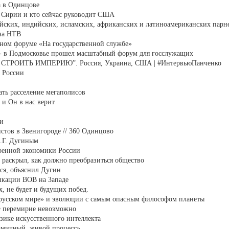
а в Одинцове
 Сирии и кто сейчас руководит США
тайских, индийских, исламских, африканских и латиноамериканских парн
на НТВ
ном форуме «На государственной службе»
 - в Подмосковье прошел масштабный форум для госслужащих
РОИТЬ ИМПЕРИЮ”. Россия, Украина, США | #ИнтервьюПанченко
 России
ать расселение мегаполисов
 и Он в нас верит
ти
стов в Звенигороде // 360 Одинцово
.Г. Дугиным
еренной экономики России
 раскрыл, как должно преобразиться общество
ься, объяснил Дугин
икации ВОВ на Западе
, не будет и будущих побед.
сском мире» и эволюции с самым опасным философом планеты
Ф перемирие невозможно
изике искусственного интеллекта
амичный, живой процесс»