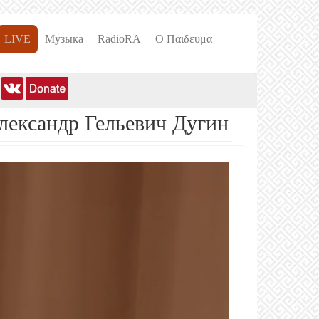
LIVE
Музыка
RadioRA
О Пαιδευμα
лександр Гельевич Дугин