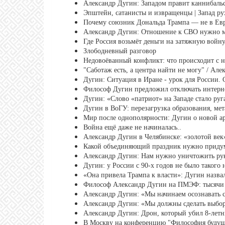
Александр Дугин: Западом правит каннибальс
Эпштейн, сатанисты и извращенцы | Запад ру
Почему союзник Дональда Трампа — не в Евр
Александр Дугин: Отношение к СВО нужно м
Где Россия возьмёт деньги на затяжную войну
Злободневный разговор
Недовоёванный конфликт: что происходит с 
"Саботаж есть, а центра найти не могу" / Ал
Дугин: Ситуация в Иране - урок для России.
Философ Дугин предложил отключать интерне
Дугин: «Слово «патриот» на Западе стало руг
Дугин в ВоГУ: перезагрузка образования, ме
Мир после однополярности: Дугин о новой а
Война ещё даже не начиналась..
Александр Дугин в Челябинске: «золотой век»
Какой объединяющий праздник нужно придум
Александр Дугин: Нам нужно уничтожить ру
Дугин: у России с 90-х годов не было такого
«Она привела Трампа к власти»: Дугин наз
Философ Александр Дугин на ПМЭФ: тысячи п
Александр Дугин: «Мы начинаем осознавать 
Александр Дугин: «Мы должны сделать выбор
Александр Дугин: Дрон, который убил 8-лет
В Москву на конференцию "Философия будущег