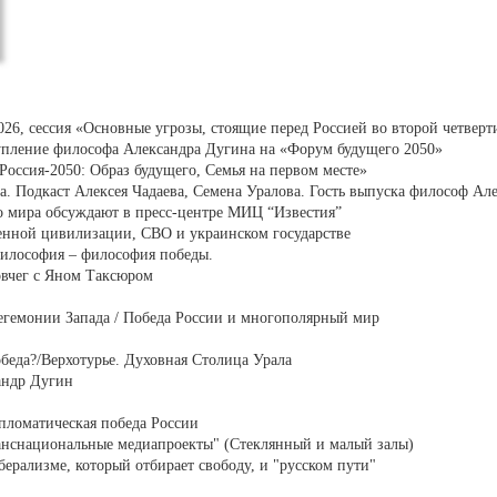
6, сессия «Основные угрозы, стоящие перед Россией во второй четверт
тупление философа Александра Дугина на «Форум будущего 2050»
оссия-2050: Образ будущего, Семья на первом месте»
. Подкаст Алексея Чадаева, Семена Уралова. Гость выпуска философ Ал
 мира обсуждают в пресс-центре МИЦ “Известия”
ной цивилизации, СВО и украинском государстве
философия – философия победы.
овчег с Яном Таксюром
емонии Запада / Победа России и многополярный мир
беда?/Верхотурье. Духовная Столица Урала
андр Дугин
пломатическая победа России
нснациональные медиапроекты" (Стеклянный и малый залы)
ерализме, который отбирает свободу, и "русском пути"