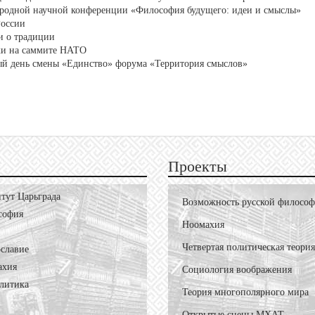
родной научной конференции «Философия будущего: идеи и смыслы»
России
и о традиции
ки на саммите НАТО
ый день смены «Единство» форума «Территория смыслов»
Проекты
тут Царьграда
Возможность русской филосо
софия
Ноомахия
Четвертая политическая теория
славие
ахия
Социология воображения
литика
Теория многополярного мира
Открытые сцены МХАТ