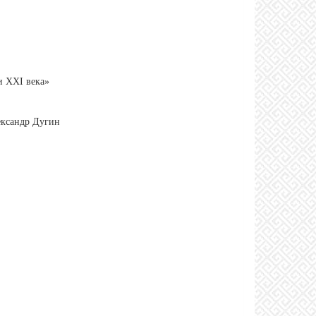
и XXI века»
ександр Дугин