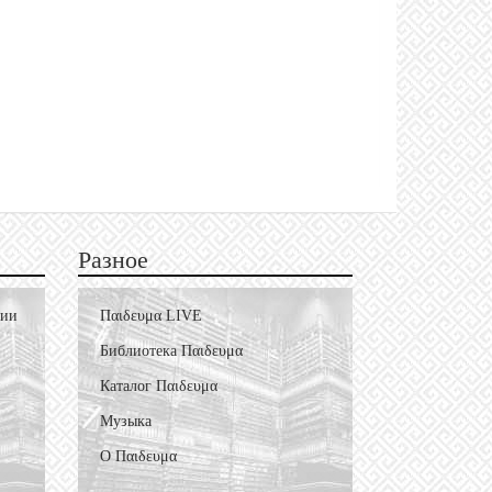
Разное
фии
Пαιδευμα LIVE
Библиотека Пαιδευμα
Каталог Пαιδευμα
Музыка
О Пαιδευμα