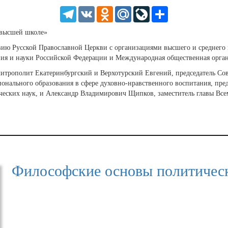
HD
1.25
Telegram
VK
Odnoklassniki
Mail.Ru
LiveJournal
Share
normal
0.5
 высшей школе»
0.25
вию Русской Православной Церкви с организациями высшего и среднего 
ния и науки Российской Федерации и Международная общественная орг
митрополит Екатеринбургский и Верхотурский Евгений, председатель Со
онального образования в сфере духовно-нравственного воспитания, пред
ческих наук, и Александр Владимирович Щипков, заместитель главы Всем
Философские основы политичес