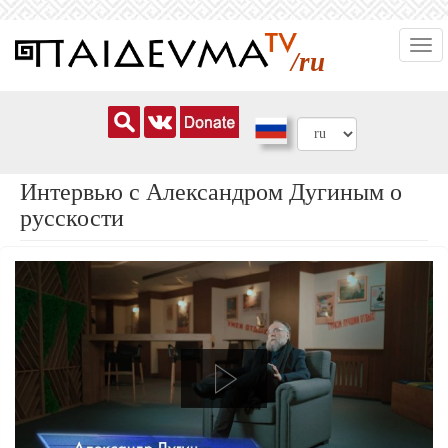
Перейти
Togg
к
/ru
navi
основному
содержанию
Интервью с Александром Дугиным о
русскости