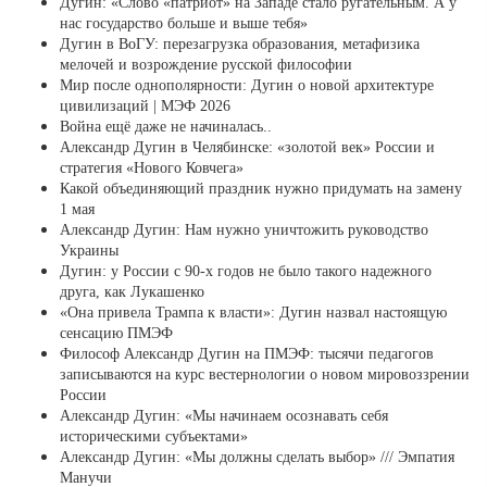
Дугин: «Слово «патриот» на Западе стало ругательным. А у
нас государство больше и выше тебя»
Дугин в ВоГУ: перезагрузка образования, метафизика
мелочей и возрождение русской философии
Мир после однополярности: Дугин о новой архитектуре
цивилизаций | МЭФ 2026
Война ещё даже не начиналась..
Александр Дугин в Челябинске: «золотой век» России и
стратегия «Нового Ковчега»
Какой объединяющий праздник нужно придумать на замену
1 мая
Александр Дугин: Нам нужно уничтожить руководство
Украины
Дугин: у России с 90-х годов не было такого надежного
друга, как Лукашенко
«Она привела Трампа к власти»: Дугин назвал настоящую
сенсацию ПМЭФ
Философ Александр Дугин на ПМЭФ: тысячи педагогов
записываются на курс вестернологии о новом мировоззрении
России
Александр Дугин: «Мы начинаем осознавать себя
историческими субъектами»
Александр Дугин: «Мы должны сделать выбор» /// Эмпатия
Манучи