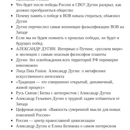
Что будет после победы России в СВО? Дугин раскрыл, как
должно преобразиться общество
Почему память о победе в ВОВ начала стираться, объяснил
Дугин
Дугин перечислил самые вопиющие фальсификации ВОВ на
Западе
Если мы не будем помнить о прошлых победах, не будет и
будущих побед.
АЛЕКСАНДР ДУГИН. Интервью о Путине, «русском мире»
и эволюции с самым опасным философом планеты
Дугин: без освобождения всех территорий РФ перемирие
невозможно
Лица Data Fusion. Александр Дугин: о метафизике
искусственного интеллекта
«Традиция — это совершенно открытый, динамичный,
живой процесс»
Русь Святая | Битва с антихристом | Александр Дугин
Александр Гельевич Дугин о трудной задаче избавиться от
Запада
Цифровая неделя: «Важность суверенной мысли для новых
поколений России»
Россия — центр православной цивилизации
Александр Дугин и Елена Беликова о самом интересном