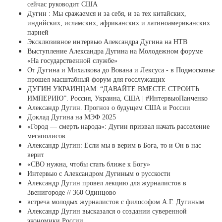
сейчас руководит США
Дугин : Мы сражаемся и за себя, и за тех китайских,
индийских, исламских, африканских и латиноамериканских
парней
Эксклюзивное интервью Александра Дугина на НТВ
Выступление Александра Дугина на Молодежном форуме
«На государственной службе»
От Дугина и Михалкова до Вована и Лексуса - в Подмосковье
прошел масштабный форум для госслужащих
ДУГИН УКРАИНЦАМ: “ДАВАЙТЕ ВМЕСТЕ СТРОИТЬ
ИМПЕРИЮ”. Россия, Украина, США | #ИнтервьюПанченко
Александр Дугин. Прогноз о будущем США и России
Доклад Дугина на МЭФ 2025
«Город — смерть народа»: Дугин призвал начать расселение
мегаполисов
Александр Дугин: Если мы в верим в Бога, то и Он в нас
верит
«СВО нужна, чтобы стать ближе к Богу»
Интервью с Александром Дугиным о русскости
Александр Дугин провел лекцию для журналистов в
Звенигороде // 360 Одинцово
встреча молодых журналистов с философом А.Г. Дугиным
Александр Дугин высказался о создании суверенной
экономики России