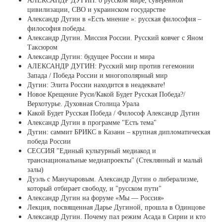
АЛЕКСАНДР ДУГИН: о русском мире, суверенной
цивилизации, СВО и украинском государстве
Александр Дугин в «Есть мнение »: русская философия –
философия победы.
Александр Дугин. Миссия России. Русский ковчег с Яном
Таксюром
Александр Дугин: будущее России и мира
АЛЕКСАНДР ДУГИН: Русский мир против гегемонии
Запада / Победа России и многополярный мир
Дугин: Элита России находится в неадеквате!
Новое Крещение Руси/Какой Будет Русская Победа?/
Верхотурье. Духовная Столица Урала
Какой Будет Русская Победа / Философ Александр Дугин
Александр Дугин в программе "Есть тема"
Дугин: саммит БРИКС в Казани – крупная дипломатическая
победа России
СЕССИЯ "Единый культурный медиакод и
транснациональные медиапроекты" (Стеклянный и малый
залы)
Дуэль с Манучаровым. Александр Дугин о либерализме,
который отбирает свободу, и "русском пути"
Александр Дугин на форуме «Мы — Россия»
Лекция, посвященная Дарье Дугиной, прошла в Одинцове
Александр Дугин. Почему пал режим Асада в Сирии и кто