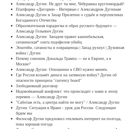
Александр Дугин: Не друг ты мне, Чебурашка кругломордый!
Платформа «Дигория» - Интервью с Александром Дугиным
Александр Дугин и Захар Прилепин о судьбе и перспективах
Богоданного Отечества
Образовательная парадигма и образ русского будущего —
Александр Гельевич Дугин
Александр Дугин: Западом правит каннибальская,
сатанинская* элита педофилов-убийц
Эпштейн, сатанисты и извращенцы | Запад рухнул | Духовная
война | Дугин
Почему союзник Дональда Трампа — не в Европе, а в
Москве?
Александр Дугин: Отношение к СВО нужно менять
Где Россия возьмёт деньги на затяжную войну? Дугин об
опасности принципа "currency board"
Злободневный разговор
Недовоёванный конфликт: что происходит с нами в эпоху
перемен — Александр Дугин
"Саботаж есть, а центра найти не могу" / Александр Дугин
Дугин: Ситуация в Иране - урок для России. Следующие
будем мы
Философ Дугин предложил отключать интернет на полгода,
пока хорошая погода