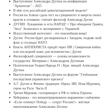
Выступление Александра Дугина на конференции
"Архипелаг" - 2025
В чём суть российской цивилизационной модели?
Россия на Аляске сдала тест на суверенитет и ввергла своих
врагов в отчаяние, считает философ Александр Дугин
ДУГИН: Лукашенко и есть НАРОД! // Про обещания Трампа,
"беса" Зеленского и эксперимент с Украиной
Искусственный интеллект - это опаснейшая вещь!
Дугин: Россия будет договариваться с Западом, подняв свой
флаг в столицах НАТО
Власть АНТИХРИСТА придёт через ИИ | Священная война
или последний шанс для человечества | Дугин
Философский суверенитет ― основа независимости
государства. Интервью с Александром Дугиным
Политическая Теория Народа #1 | Курс лекций Александра
Дугина
Выступление Александра Дугина на форуме "Глобальные
последствия украинского кризиса"
А.Г. Дугин и Феникс традиции: Наука, ИИ, Илья Муромец,
герои на Руси. Часть II
Третья Мировая, госпереворот в РФ и гибель Европы
Чебурашка - это концентрированное выражение слабоумия
«Если отнимут Победу — сотрут Россию!»: жёсткое
предупреждение Александра Дугина