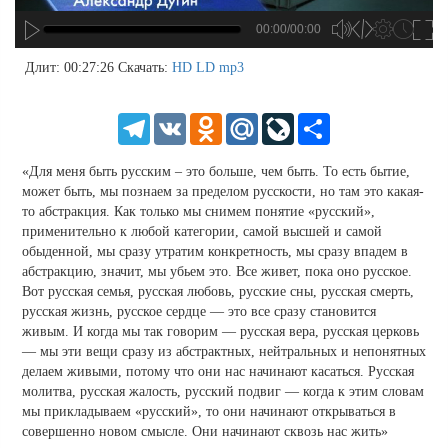
00:00/00:00
no source
no source
no source
no source
no source
no source
no source
no source
no source
no source
no source
no source
no source
no source
no source
no source
no source
no source
no source
no source
MP3
2
Длит: 00:27:26
Скачать:
HD
LD
mp3
SD
1.5
HD
1.25
Telegram
VK
Odnoklassniki
Mail.Ru
LiveJournal
Share
normal
0.5
«Для меня быть русским – это больше, чем быть. То есть бытие,
0.25
может быть, мы познаем за пределом русскости, но там это какая-
то абстракция. Как только мы снимем понятие «русский»,
применительно к любой категории, самой высшей и самой
обыденной, мы сразу утратим конкретность, мы сразу впадем в
абстракцию, значит, мы убьем это. Все живет, пока оно русское.
Вот русская семья, русская любовь, русские сны, русская смерть,
русская жизнь, русское сердце — это все сразу становится
живым. И когда мы так говорим — русская вера, русская церковь
— мы эти вещи сразу из абстрактных, нейтральных и непонятных
делаем живыми, потому что они нас начинают касаться. Русская
молитва, русская жалость, русский подвиг — когда к этим словам
мы прикладываем «русский», то они начинают открываться в
совершенно новом смысле. Они начинают сквозь нас жить»