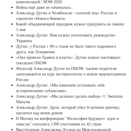
цивилизаций | МЭФ 2026
Война ещё даже не начиналась..
Александр Дугин в Челябинске: «золотой век» России и
стратегия «Нового Ковчега»
Какой объединяющий праздник нужно придумать на замену
1 мая
Александр Дугин: Нам нужно уничтожить руководство
Украины
Дугин: у России с 90-х годов не было такого надежного
друга, как Лукашенко
«Она привела Трампа к власти»: Дугин назвал настоящую
сенсацию ПМЭФ
Философ Александр Дугин на ПМЭФ: тысячи педагогов
записываются на курс вестернологии о новом мировоззрении
России
Александр Дугин: «Мы начинаем осознавать себя
историческими субъектами»
Александр Дугин: «Мы должны сделать выбор» /// Эмпатия
Манучи
Александр Дугин: Дрон, который убил 8-летнюю девочку,
пролетел над моим домом
В Москву на конференцию "Философия будущего: идеи и
смыслы" съехались 1300 участников из 42 стран
Выступление Александра Дугина на Международной