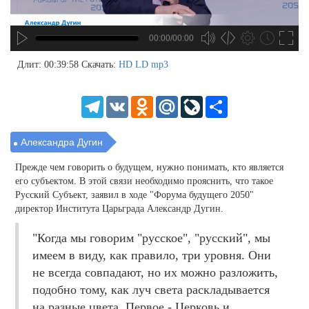
00:00/00:00
no source
no source
no source
no source
no source
no source
no source
no source
no source
no source
no source
no source
no source
no source
no source
no source
no source
no source
no source
no source
MP3
2
Длит: 00:39:58
Скачать:
HD
LD
mp3
SD
1.5
HD
1.25
Telegram
VK
Odnoklassniki
Mail.Ru
LiveJournal
Share
normal
0.5
0.25
Александра Дугин
Прежде чем говорить о будущем, нужно понимать, кто является
его субъектом. В этой связи необходимо прояснить, что такое
Русский Субъект, заявил в ходе "Форума будущего 2050"
директор Института Царьграда Александр Дугин.
"Когда мы говорим "русское", "русский", мы
имеем в виду, как правило, три уровня. Они
не всегда совпадают, но их можно разложить,
подобно тому, как луч света раскладывается
на разные цвета. Первое - Церковь и