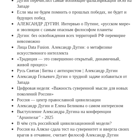
Дугин перечислил самые вопиющие фальсификации ВОВ на
Западе
Если мы не будем помнить о прошлых победах, не будет и
будущих побед.
АЛЕКСАНДР ДУГИН. Интервью о Путине, «русском мире»
и эволюции с самым опасным философом планеты
Дугин: без освобождения всех территорий РФ перемирие
невозможно
Лица Data Fusion. Александр Дугин: о метафизике
искусственного интеллекта
«Традиция — это совершенно открытый, динамичный,
живой процесс»
Русь Святая | Битва с антихристом | Александр Дугин
Александр Гельевич Дугин о трудной задаче избавиться от
Запада
Цифровая неделя: «Важность суверенной мысли для новых
поколений России»
Россия — центр православной цивилизации
Александр Дугин и Елена Беликова о самом интересном
Выступление Александра Дугина на конференции
"Архипелаг" - 2025
В чём суть российской цивилизационной модели?
Россия на Аляске сдала тест на суверенитет и ввергла своих
врагов в отчаяние, считает философ Александр Дугин