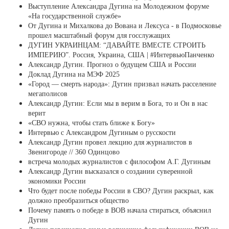
Выступление Александра Дугина на Молодежном форуме
«На государственной службе»
От Дугина и Михалкова до Вована и Лексуса - в Подмосковье
прошел масштабный форум для госслужащих
ДУГИН УКРАИНЦАМ: “ДАВАЙТЕ ВМЕСТЕ СТРОИТЬ
ИМПЕРИЮ”. Россия, Украина, США | #ИнтервьюПанченко
Александр Дугин. Прогноз о будущем США и России
Доклад Дугина на МЭФ 2025
«Город — смерть народа»: Дугин призвал начать расселение
мегаполисов
Александр Дугин: Если мы в верим в Бога, то и Он в нас
верит
«СВО нужна, чтобы стать ближе к Богу»
Интервью с Александром Дугиным о русскости
Александр Дугин провел лекцию для журналистов в
Звенигороде // 360 Одинцово
встреча молодых журналистов с философом А.Г. Дугиным
Александр Дугин высказался о создании суверенной
экономики России
Что будет после победы России в СВО? Дугин раскрыл, как
должно преобразиться общество
Почему память о победе в ВОВ начала стираться, объяснил
Дугин