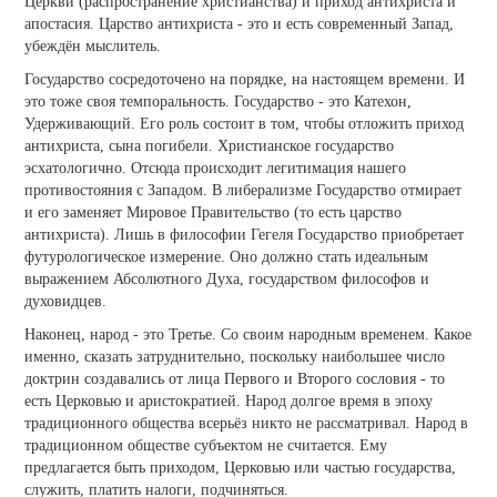
Церкви (распространение христианства) и приход антихриста и
апостасия. Царство антихриста - это и есть современный Запад,
убеждён мыслитель.
Государство сосредоточено на порядке, на настоящем времени. И
это тоже своя темпоральность. Государство - это Катехон,
Удерживающий. Его роль состоит в том, чтобы отложить приход
антихриста, сына погибели. Христианское государство
эсхатологично. Отсюда происходит легитимация нашего
противостояния с Западом. В либерализме Государство отмирает
и его заменяет Мировое Правительство (то есть царство
антихриста). Лишь в философии Гегеля Государство приобретает
футурологическое измерение. Оно должно стать идеальным
выражением Абсолютного Духа, государством философов и
духовидцев.
Наконец, народ - это Третье. Со своим народным временем. Какое
именно, сказать затруднительно, поскольку наибольшее число
доктрин создавались от лица Первого и Второго сословия - то
есть Церковью и аристократией. Народ долгое время в эпоху
традиционного общества всерьёз никто не рассматривал. Народ в
традиционном обществе субъектом не считается. Ему
предлагается быть приходом, Церковью или частью государства,
служить, платить налоги, подчиняться.