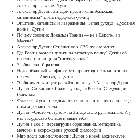
Александр Гельевич Дугин
Александр Дугин: Западом правит каннибальская,
сатанинская* элита педофилов-убийц
Эпштейн, сатанисты и извращенцы | Запад рухнул | Духовная
война | Дугин
Почему союзник Дональда Трампа — не в Европе, а в
Москве?
Александр Дугин: Отношение к СВО нужно менять
Где Россия возьмёт деньги на затяжную войну? Дугин об
опасности принципа "currency board"
Злободневный разговор
Недовоёванный конфликт: что происходит с нами в эпоху
перемен — Александр Дугин
"Саботаж есть, а центра найти не могу" / Александр Дугин
Дугин: Ситуация в Иране - урок для России. Следующие
будем мы
Философ Дугин предложил отключать интернет на полгода,
пока хорошая погода
Дугин: «Слово «патриот» на Западе стало ругательным. А у
нас государство больше и выше тебя»
Дугин в ВоГУ: перезагрузка образования, метафизика
мелочей и возрождение русской философии
Мир после однополярности: Дугин о новой архитектуре