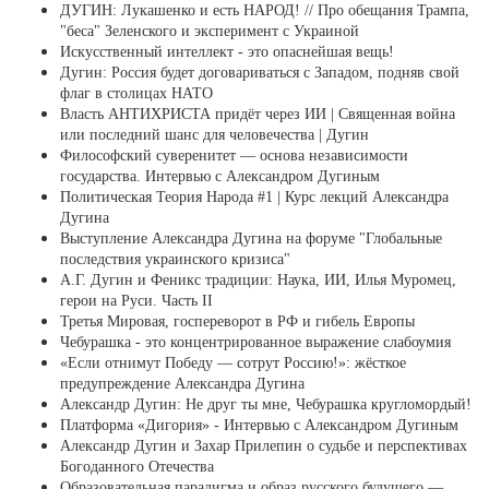
ДУГИН: Лукашенко и есть НАРОД! // Про обещания Трампа,
"беса" Зеленского и эксперимент с Украиной
Искусственный интеллект - это опаснейшая вещь!
Дугин: Россия будет договариваться с Западом, подняв свой
флаг в столицах НАТО
Власть АНТИХРИСТА придёт через ИИ | Священная война
или последний шанс для человечества | Дугин
Философский суверенитет ― основа независимости
государства. Интервью с Александром Дугиным
Политическая Теория Народа #1 | Курс лекций Александра
Дугина
Выступление Александра Дугина на форуме "Глобальные
последствия украинского кризиса"
А.Г. Дугин и Феникс традиции: Наука, ИИ, Илья Муромец,
герои на Руси. Часть II
Третья Мировая, госпереворот в РФ и гибель Европы
Чебурашка - это концентрированное выражение слабоумия
«Если отнимут Победу — сотрут Россию!»: жёсткое
предупреждение Александра Дугина
Александр Дугин: Не друг ты мне, Чебурашка кругломордый!
Платформа «Дигория» - Интервью с Александром Дугиным
Александр Дугин и Захар Прилепин о судьбе и перспективах
Богоданного Отечества
Образовательная парадигма и образ русского будущего —