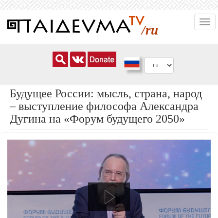
Перейти
Togg
к
/ru
navi
основному
содержанию
Будущее России: мысль, страна, народ
– выступление философа Александра
Дугина на «Форум будущего 2050»