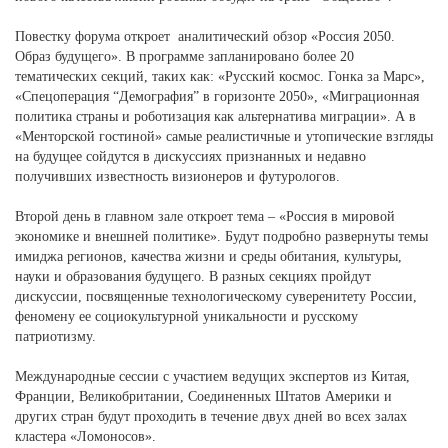
Повестку форума откроет аналитический обзор «Россия 2050.
Образ будущего». В программе запланировано более 20
тематических секций, таких как: «Русский космос. Гонка за Марс»,
«Спецоперация “Демография” в горизонте 2050», «Миграционная
политика страны и роботизация как альтернатива миграции». А в
«Менторской гостиной» самые реалистичные и утопические взгляды
на будущее сойдутся в дискуссиях признанных и недавно
получивших известность визионеров и футурологов.
Второй день в главном зале откроет тема – «Россия в мировой
экономике и внешней политике». Будут подробно развернуты темы
имиджа регионов, качества жизни и среды обитания, культуры,
науки и образования будущего. В разных секциях пройдут
дискуссии, посвященные технологическому суверенитету России,
феномену ее социокультурной уникальности и русскому
патриотизму.
Международные сессии с участием ведущих экспертов из Китая,
Франции, Великобритании, Соединенных Штатов Америки и
других стран будут проходить в течение двух дней во всех залах
кластера «Ломоносов».