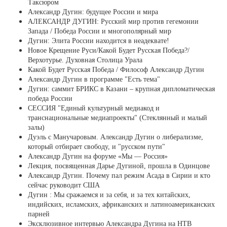
Таксюром
Александр Дугин: будущее России и мира
АЛЕКСАНДР ДУГИН: Русский мир против гегемонии
Запада / Победа России и многополярный мир
Дугин: Элита России находится в неадеквате!
Новое Крещение Руси/Какой Будет Русская Победа?/
Верхотурье. Духовная Столица Урала
Какой Будет Русская Победа / Философ Александр Дугин
Александр Дугин в программе "Есть тема"
Дугин: саммит БРИКС в Казани – крупная дипломатическая
победа России
СЕССИЯ "Единый культурный медиакод и
транснациональные медиапроекты" (Стеклянный и малый
залы)
Дуэль с Манучаровым. Александр Дугин о либерализме,
который отбирает свободу, и "русском пути"
Александр Дугин на форуме «Мы — Россия»
Лекция, посвященная Дарье Дугиной, прошла в Одинцове
Александр Дугин. Почему пал режим Асада в Сирии и кто
сейчас руководит США
Дугин : Мы сражаемся и за себя, и за тех китайских,
индийских, исламских, африканских и латиноамериканских
парней
Эксклюзивное интервью Александра Дугина на НТВ