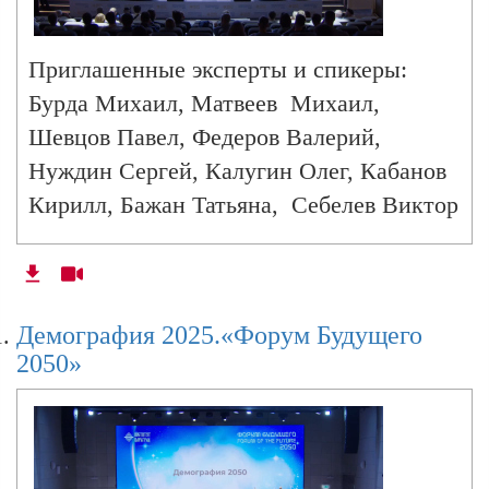
последующие успехи достигнуты на базе
демографического прорыва вкупе с
Приглашенные эксперты и спикеры:
автократическим правлением и наличием
Бурда Михаил, Матвеев Михаил,
государства-корпорации", — подытожил
Шевцов Павел, Федеров Валерий,
Малофеев.
Нуждин Сергей, Калугин Олег, Кабанов
Кирилл, Бажан Татьяна, Себелев Виктор
Демография 2025.«Форум Будущего
2050»