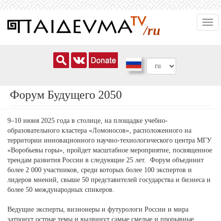
Перейти
Togg
к
/ru
navi
основному
содержанию
Форум Будущего 2050
9–10 июня 2025 года в столице, на площадке учебно-
образовательного кластера «Ломоносов», расположенного на
территории инновационного научно-технологического центра МГУ
«Воробьевы горы», пройдет масштабное мероприятие, посвященное
трендам развития России в следующие 25 лет. Форум объединит
более 2 000 участников, среди которых более 100 экспертов и
лидеров мнений, свыше 50 представителей государства и бизнеса и
более 50 международных спикеров.
Ведущие эксперты, визионеры и футурологи России и мира
затронут острые темы и выдвинут самые смелые и прорывные