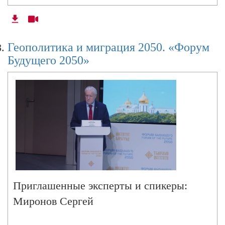
планете.
"И это логично. Любой центр силы
полагает свой путь самым правильным,
Геополитика и миграция 2050. «Форум
но уважает иные полюса этого мира. В
Будущего 2050»
противном случае может произойти
взаимное уничтожение. А что же
Россия? Имеем ли мы шанс стать одним
из полюсов, игроком мирового концерта
держав? Империя ли мы? Государство-
цивилизация? Конечно, да. Мы занимаем
первое место на Земле по запасам
природного газа, у нас сконцентрировано
Приглашенные эксперты и спикеры:
30% мирового угля, больше всего лесов и
Миронов Сергей
рек. Мы самая богатая страна в мире.