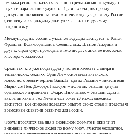
имиджа регионов, качества жизни и среды обитания, культуры,
науки и образования будущего. В разных секциях пройдут
дискуссии, посвященные технологическому суверенитету России,
феномену ее социокультурной уникальности и русскому
патриотизму.
Международные сессии с участием ведущих экспертов из Китая,
Франции, Великобритании, Соединенных Штатов Америки и
других стран будут проходить в течение двух дней во всех залах
кластера «Ломоносов».
Среди тех, кто уже подтвердил участие в качестве спикера в
тематических секциях: Эрик Ли ‒ основатель китайского
новостного медиа-портала Guancha; Давид Рашлин ‒ заместитель
Марин Ле Пен; Джордж Галлоуэй ‒ политик, бывший депутат
британского парламента; Эндрю Наполитано ‒ бывший судья и
аналитик канала Fox News и еще более 20 международных
экспертов. Все спикеры поделятся опытом своих стран и представят
возможные сценарии развития для России.
Форум продлится два дня в гибридном формате и привлечет
внимание миллионов людей по всему миру. Участие бесплатное,