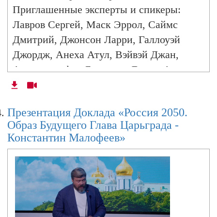
2050»
Приглашенные эксперты и спикеры:
Лавров Сергей, Маск Эррол, Саймс
Дмитрий, Джонсон Ларри, Галлоуэй
Опыт СВО и его влияние на войны
Джордж, Анеха Атул, Вэйвэй Джан,
будущего. «Форум Будущего 2050»
Александр фон Бисмарк, Джонс Алекс,
Блюменталь Макс, Рахлайн Дэвид,
Пенсия 2050.«Форум Будущего 2050»
Котарак Андреа, Сакс Джеффри.
Презентация Доклада «Россия 2050.
Образ Будущего Глава Царьграда -
Константин Малофеев»
Выступление Алекса Джонса на «Форум
Будущего 2050»
Выступление архиепископа Карло Мария
Вигано на «Форуме будущего 2050»