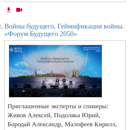
Миграционная политика Россиию. «Форум
Войны будущего. Геймификация войны.
Будущего 2050»
«Форум Будущего 2050»
Демография 2025.«Форум Будущего 2050»
«Пространственное развитие. Одноэтажная
Россия для жизни. Гардарика 2050»
«Семья как главное препятствие нового
Приглашенные эксперты и спикеры:
мирового порядка».«Форум Будущего 2050»
Живов Алексей, Подоляка Юрий,
Бородай Александр, Малофеев Кирилл,