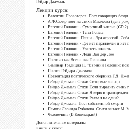
Гейдар Джемаль
Лекции курса:
Валентин Провоторов. Поэт говорящих бездн
А.Ф.Скляр поет на стихи Мамлеева (день рож
Евгений Головин - Сумрачный каприз (CD 2)
Евгений Головин - Terra Foliata
Евгений Головин. Песни - Эра агрессий. Соб
Евгений Головин - Где нет параллелей и нет 
Евгений Головин - Учитесь плавать
Евгений Головин - Леди Ван дер Лоо
Поэтическая Вселенная Головина
Семинар Традиция II. "Евгений Головин: поэ
Поэзия Гейдара Джемаля
Презентация поэтического сборника Г.Д. Дже
Гейдар Джемаль Стихи Ситцевые кольцы
Гейдар Джемаль Стихи Если выразить очень 
Гейдар Джемаль Стихи Я верю в трансцендент
Гейдар Джемаль Стихи Разве я не один?
Гейдар Джемаль. Поэт собственной смерти
Памяти Леонида Губанова. Стихи читает М. 
Человечина (В.Ковенацкий)
Дополнительные материалы
Книги к курсу: