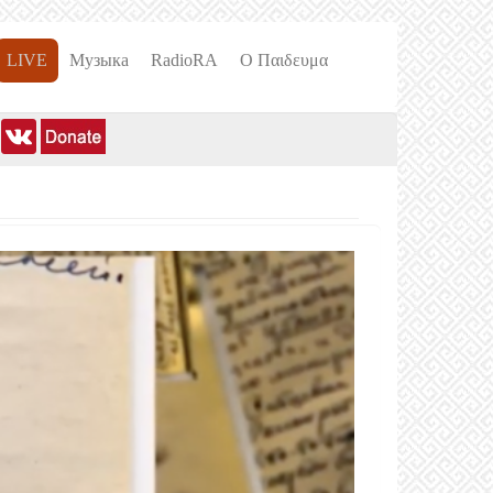
LIVE
Музыка
RadioRA
О Пαιδευμα