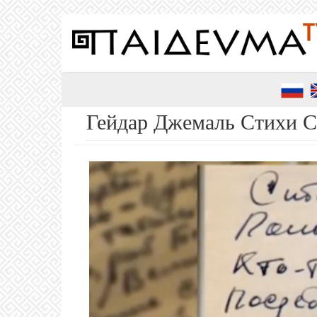
Перейти
к
основному
содержанию
Гейдар Джемаль Стихи С