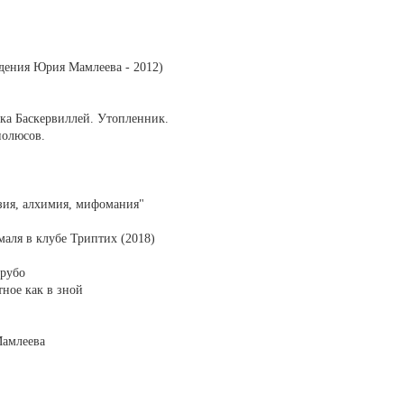
дения Юрия Мамлеева - 2012)
ака Баскервиллей. Утопленник.
полюсов.
зия, алхимия, мифомания"
маля в клубе Триптих (2018)
грубо
ное как в зной
Мамлеева