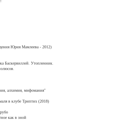
дения Юрия Мамлеева - 2012)
ака Баскервиллей. Утопленник.
полюсов.
зия, алхимия, мифомания"
маля в клубе Триптих (2018)
грубо
ное как в зной