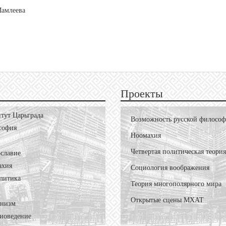
Мамлеева
Проекты
тут Царьграда
Возможность русской филосо
софия
Ноомахия
Четвертая политическая теория
славие
ахия
Социология воображения
литика
Теория многополярного мира
Открытые сцены МХАТ
онизм
иоведение