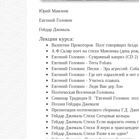
Юрий Мамлеев
Евгений Головин
Гейдар Джемаль
Лекции курса:
Валентин Провоторов. Поэт говорящих бездн
А.Ф.Скляр поет на стихи Мамлеева (день рож
Евгений Головин - Сумрачный каприз (CD 2)
Евгений Головин - Terra Foliata
Евгений Головин. Песни - Эра агрессий. Соб
Евгений Головин - Где нет параллелей и нет 
Евгений Головин - Учитесь плавать
Евгений Головин - Леди Ван дер Лоо
Поэтическая Вселенная Головина
Семинар Традиция II. "Евгений Головин: поэ
Поэзия Гейдара Джемаля
Презентация поэтического сборника Г.Д. Дже
Гейдар Джемаль Стихи Ситцевые кольцы
Гейдар Джемаль Стихи Если выразить очень 
Гейдар Джемаль Стихи Я верю в трансцендент
Гейдар Джемаль Стихи Разве я не один?