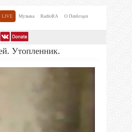
LIVE
Музыка
RadioRA
О Пαιδευμα
ей. Утопленник.