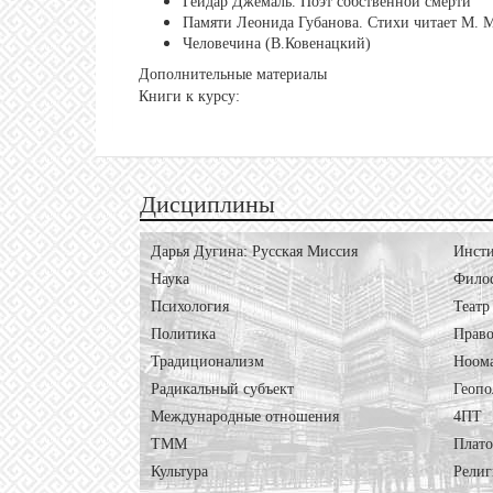
Гейдар Джемаль. Поэт собственной смерти
Памяти Леонида Губанова. Стихи читает М. 
Человечина (В.Ковенацкий)
Дополнительные материалы
Книги к курсу:
Дисциплины
Дарья Дугина: Русская Миссия
Инсти
Наука
Фило
Психология
Театр
Политика
Право
Традиционализм
Ноом
Радикальный субъект
Геопо
Международные отношения
4ПТ
ТММ
Плат
Культура
Религ