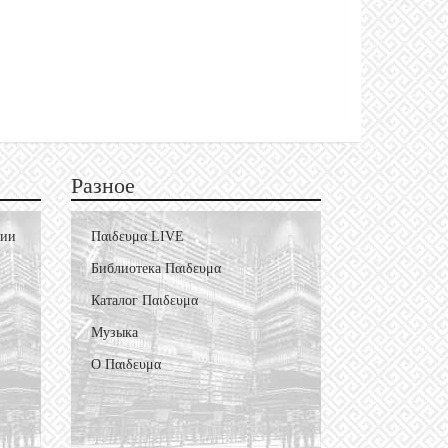
Разное
фии
Пαιδευμα LIVE
Библиотека Пαιδευμα
Каталог Пαιδευμα
Музыка
О Пαιδευμα