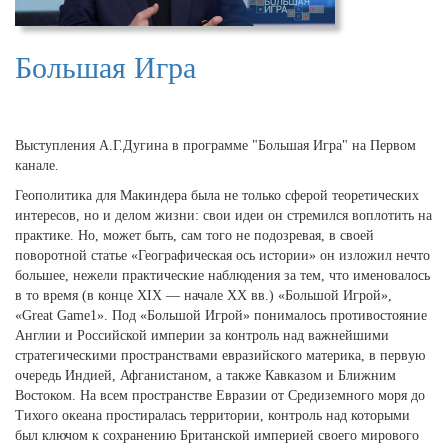
Большая Игра
Выступления А.Г.Дугина в программе "Большая Игра" на Первом
канале.
Геополитика для Макиндера была не только сферой теоретических
интересов, но и делом жизни: свои идеи он стремился воплотить на
практике. Но, может быть, сам того не подозревая, в своей
поворотной статье «Географическая ось истории» он изложил нечто
большее, нежели практические наблюдения за тем, что именовалось
в то время (в конце XIX — начале ХХ вв.) «Большой Игрой»,
«Great Game1». Под «Большой Игрой» понималось противостояние
Англии и Российской империи за контроль над важнейшими
стратегическими пространствами евразийского материка, в первую
очередь Индией, Афганистаном, а также Кавказом и Ближним
Востоком. На всем пространстве Евразии от Средиземного моря до
Тихого океана простиралась территории, контроль над которыми
был ключом к сохранению Британской империей своего мирового