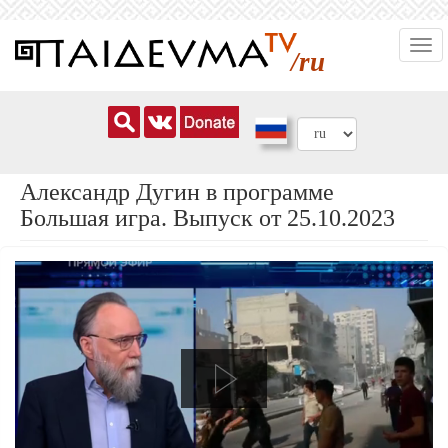
Перейти
Togg
к
/ru
navi
основному
содержанию
Александр Дугин в программе
Большая игра. Выпуск от 25.10.2023