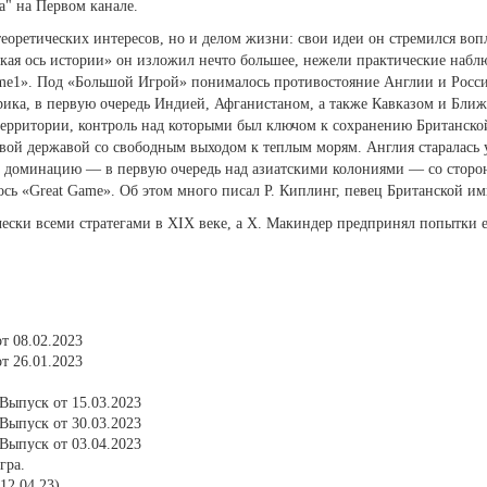
" на Первом канале.
еоретических интересов, но и делом жизни: свои идеи он стремился вопл
ская ось истории» он изложил нечто большее, нежели практические наблюд
ame1». Под «Большой Игрой» понималось противостояние Англии и Росс
рика, в первую очередь Индией, Афганистаном, а также Кавказом и Ближ
территории, контроль над которыми был ключом к сохранению Британской
ой державой со свободным выходом к теплым морям. Англия старалась у
 доминацию — в первую очередь над азиатскими колониями — со сторон
ось «Great Game». Об этом много писал Р. Киплинг, певец Британской и
чески всеми стратегами в XIX веке, а Х. Макиндер предпринял попытки 
т 08.02.2023
т 26.01.2023
Выпуск от 15.03.2023
Выпуск от 30.03.2023
Выпуск от 03.04.2023
гра.
12.04.23)