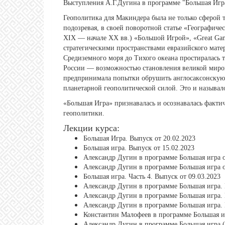
Выступления А.Г.Дугина в программе "Большая Игра
Геополитика для Макиндера была не только сферой т
подозревая, в своей поворотной статье «Географиче
XIX — начале ХХ вв.) «Большой Игрой», «Great G
стратегическими пространствами евразийского мате
Средиземного моря до Тихого океана простиралась 
России — возможностью становления великой миров
предпринимала попытки обрушить англосаксонскую
планетарной геополитической силой. Это и называл
«Большая Игра» признавалась и осознавалась факти
геополитики.
Лекции курса:
Большая Игра. Выпуск от 20.02.2023
Большая игра. Выпуск от 15.02.2023
Александр Дугин в программе Большая игра о
Александр Дугин в программе Большая игра о
Большая игра. Часть 4. Выпуск от 09.03.2023
Александр Дугин в программе Большая игра. 
Александр Дугин в программе Большая игра. 
Александр Дугин в программе Большая игра. 
Константин Малофеев в программе Большая и
Александр Дугин в программе Большая игра (