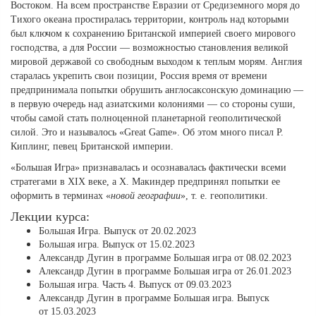
Востоком. На всем пространстве Евразии от Средиземного моря до
Тихого океана простиралась территории, контроль над которыми
был ключом к сохранению Британской империей своего мирового
господства, а для России — возможностью становления великой
мировой державой со свободным выходом к теплым морям. Англия
старалась укрепить свои позиции, Россия время от времени
предпринимала попытки обрушить англосаксонскую доминацию —
в первую очередь над азиатскими колониями — со стороны суши,
чтобы самой стать полноценной планетарной геополитической
силой. Это и называлось «Great Game». Об этом много писал Р.
Киплинг, певец Британской империи.
«Большая Игра» признавалась и осознавалась фактически всеми
стратегами в XIX веке, а Х. Макиндер предпринял попытки ее
оформить в терминах «
новой географии
», т. е. геополитики.
Лекции курса:
Большая Игра. Выпуск от 20.02.2023
Большая игра. Выпуск от 15.02.2023
Александр Дугин в программе Большая игра от 08.02.2023
Александр Дугин в программе Большая игра от 26.01.2023
Большая игра. Часть 4. Выпуск от 09.03.2023
Александр Дугин в программе Большая игра. Выпуск
от 15.03.2023