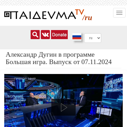
Перейти
Togg
к
/ru
navi
основному
содержанию
Александр Дугин в программе
Большая игра. Выпуск от 07.11.2024