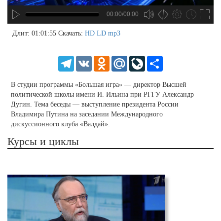
00:00/00:00
no source
no source
no source
no source
no source
no source
no source
no source
no source
no source
no source
no source
no source
no source
no source
no source
no source
no source
no source
no source
MP3
2
Длит: 01:01:55
Скачать:
HD
LD
mp3
SD
1.5
HD
1.25
Telegram
VK
Odnoklassniki
Mail.Ru
LiveJournal
Share
normal
0.5
В студии программы «Большая игра» — директор Высшей
0.25
политической школы имени И. Ильина при РГГУ Александр
Дугин. Тема беседы — выступление президента России
Владимира Путина на заседании Международного
дискуссионного клуба «Валдай».
Курсы и циклы