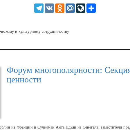
HD
1.25
Telegram
VK
Odnoklassniki
Mail.Ru
LiveJournal
Share
normal
0.5
0.25
ческому и культурному сотрудничеству
Форум многополярности: Секци
ценности
рлин из Франции и Сулейман Анта Ндьяй из Сенегала, заместители пре