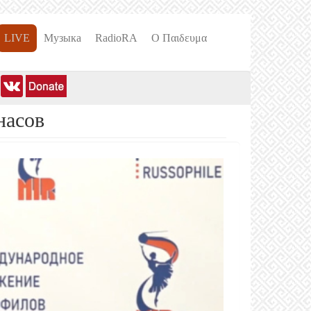
LIVE
Музыка
RadioRA
О Пαιδευμα
насов