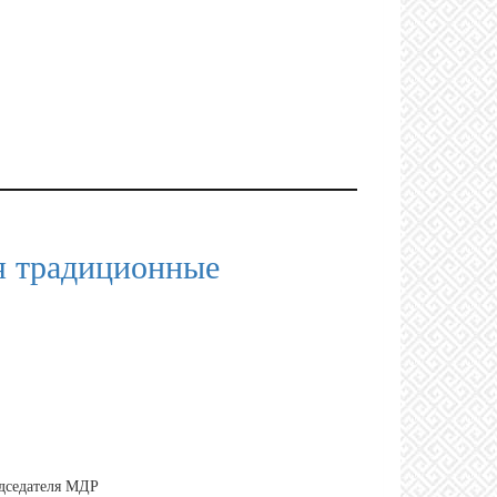
я традиционные
дседателя МДР