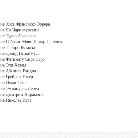
ие Хосе Франсиско Эррера
ние Ян Чарногурский
ие Тудор Афанасов
ние Сабранг Мово Дамар Панулух
ие Тариро Кутадза
ие Дэвид Исоке Руса
ние Фатимату Сира Сарр
ние Эли Хатем
ние Абхинав Рандиа
ие Грейсон Уокер
ние Оуми Сене
ние Эммануэль Леруа
ние Дмитрий Апраксин
ие Николае Иуга