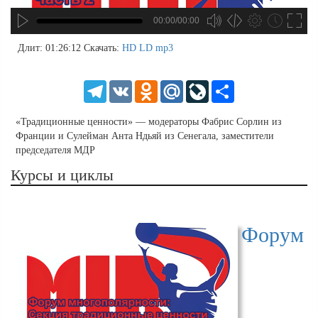
00:00/00:00
no source
no source
no source
no source
no source
no source
no source
no source
no source
no source
no source
no source
no source
no source
no source
no source
no source
no source
no source
no source
MP3
2
Длит: 01:26:12
Скачать:
HD
LD
mp3
SD
1.5
HD
1.25
Telegram
VK
Odnoklassniki
Mail.Ru
LiveJournal
Share
normal
0.5
«Традиционные ценности» — модераторы Фабрис Сорлин из
0.25
Франции и Сулейман Анта Ндьяй из Сенегала, заместители
председателя МДР
Курсы и циклы
Форум