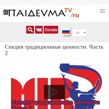
Перейти
Togg
к
/ru
navi
основному
содержанию
Секция традиционные ценности. Часть
2