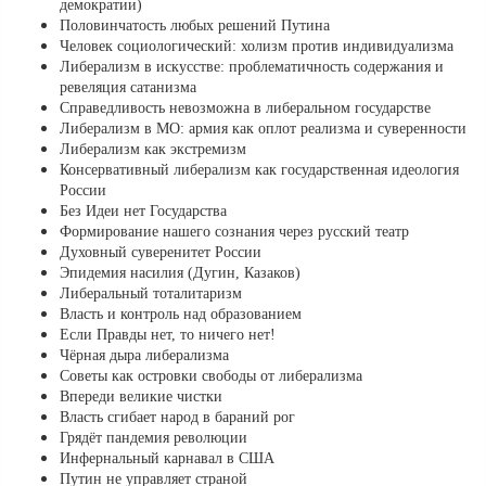
демократии)
Половинчатость любых решений Путина
Человек социологический: холизм против индивидуализма
Либерализм в искусстве: проблематичность содержания и
ревеляция сатанизма
Справедливость невозможна в либеральном государстве
Либерализм в МО: армия как оплот реализма и суверенности
Либерализм как экстремизм
Консервативный либерализм как государственная идеология
России
Без Идеи нет Государства
Формирование нашего сознания через русский театр
Духовный суверенитет России
Эпидемия насилия (Дугин, Казаков)
Либеральный тоталитаризм
Власть и контроль над образованием
Если Правды нет, то ничего нет!
Чёрная дыра либерализма
Советы как островки свободы от либерализма
Впереди великие чистки
Власть сгибает народ в бараний рог
Грядёт пандемия революции
Инфернальный карнавал в США
Путин не управляет страной