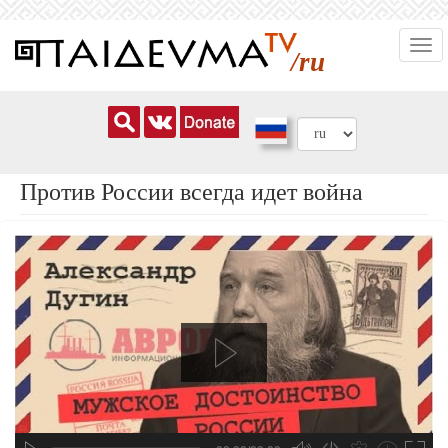
Перейти
Togg
к
/ru
navi
основному
содержанию
Против России всегда идет война