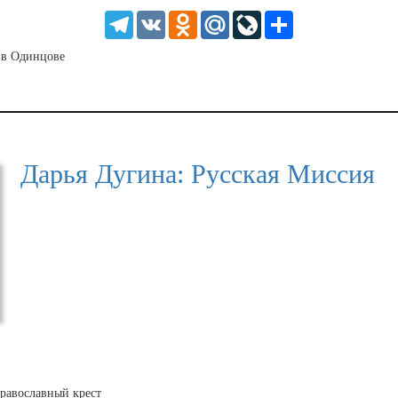
HD
1.25
Telegram
VK
Odnoklassniki
Mail.Ru
LiveJournal
Share
normal
0.5
 в Одинцове
0.25
Дарья Дугина: Русская Миссия
равославный крест