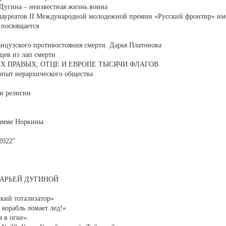
а Дугина – неизвестная жизнь воина
 лауреатов II Международной молодежной премии «Русский фронтир» и
 посвящается
нцузского противостояния смерти. Дарья Платонова
цев из лап смерти
Х ПРАВЫХ, ОТЦЕ И ЕВРОПЕ ТЫСЯЧИ ФЛАГОВ
 опыт иерархического общества
 и религии
рамме Норкины
2022"
ДАРЬЕЙ ДУГИНОЙ
кий тотализатор»
корабль ломает лед!»
 в огне».