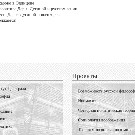
харово в Одинцове
 фронтире Дарьи Дугиной и русском гении
есть Дарьи Дугиной и военкоров
олжается!
Проекты
тут Царьграда
Возможность русской филосо
софия
Ноомахия
Четвертая политическая теория
славие
ахия
Социология воображения
литика
Теория многополярного мира