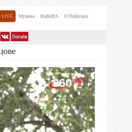
LIVE
Музыка
RadioRA
О Пαιδευμα
цове