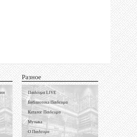
Разное
фии
Пαιδευμα LIVE
Библиотека Пαιδευμα
Каталог Пαιδευμα
Музыка
О Пαιδευμα