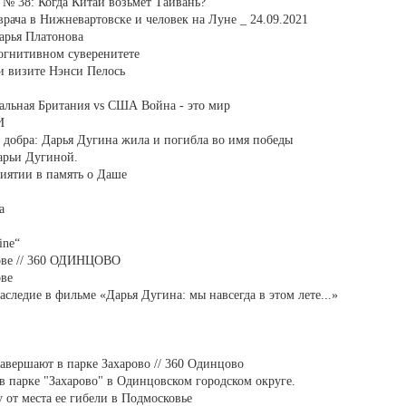
№ 38: Когда Китай возьмёт Тайвань?
ача в Нижневартовске и человек на Луне _ 24.09.2021
арья Платонова
когнитивном суверенитете
и визите Нэнси Пелось
альная Британия vs США Война - это мир
И
е добра: Дарья Дугина жила и погибла во имя победы
арьи Дугиной.
иятии в память о Даше
a
ine“
ове // 360 ОДИНЦОВО
ове
аследие в фильме «Дарья Дугина: мы навсегда в этом лете...»
авершают в парке Захарово // 360 Одинцово
в парке "Захарово" в Одинцовском городском округе.
от места ее гибели в Подмосковье