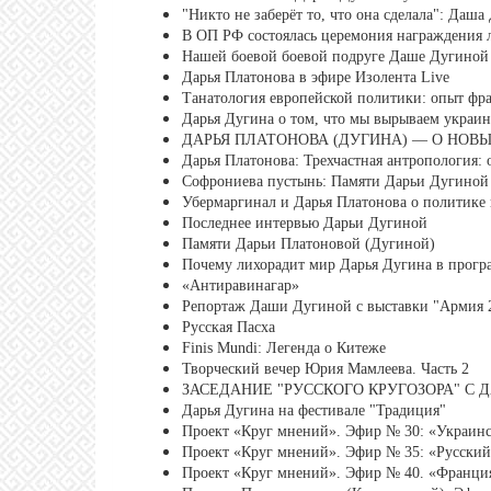
"Никто не заберёт то, что она сделала": Даш
В ОП РФ состоялась церемония награждения
Нашей боевой боевой подруге Даше Дугиной
Дарья Платонова в эфире Изолента Live
Танатология европейской политики: опыт фра
Дарья Дугина о том, что мы вырываем украин
ДАРЬЯ ПЛАТОНОВА (ДУГИНА) — О НОВЫ
Дарья Платонова: Трехчастная антропология:
Софрониева пустынь: Памяти Дарьи Дугиной
Убермаргинал и Дарья Платонова о политике
Последнее интервью Дарьи Дугиной
Памяти Дарьи Платоновой (Дугиной)
Почему лихорадит мир Дарья Дугина в прог
«Антиравинагар»
Репортаж Даши Дугиной с выставки "Армия 
Русская Пасха
Finis Mundi: Легенда о Китеже
Творческий вечер Юрия Мамлеева. Часть 2
ЗАСЕДАНИЕ "РУССКОГО КРУГОЗОРА" С 
Дарья Дугина на фестивале "Традиция"
Проект «Круг мнений». Эфир № 30: «Украинс
Проект «Круг мнений». Эфир № 35: «Русский 
Проект «Круг мнений». Эфир № 40. «Франция