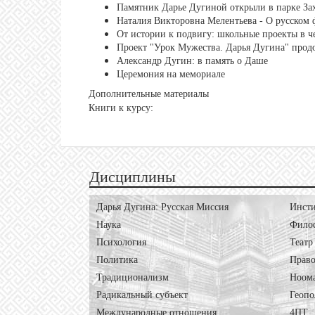
Памятник Дарье Дугиной открыли в парке За
Наталия Викторовна Мелентьева - О русском
От истории к подвигу: школьные проекты в ч
Проект "Урок Мужества. Дарья Дугина" прод
Александр Дугин: в память о Даше
Церемония на мемориале
Дополнительные материалы
Книги к курсу:
Дисциплины
Дарья Дугина: Русская Миссия
Инсти
Наука
Фило
Психология
Театр
Политика
Право
Традиционализм
Ноом
Радикальный субъект
Геопо
Международные отношения
4ПТ