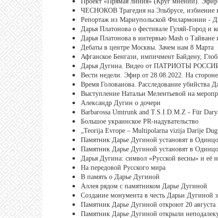
Проект «Прямая линия» (Круг мнений). Эфир 
ЧЕСНОКОВ Трагедия на Эльбрусе, избиение вр
Репортаж из Мариупольской Филармонии - Д
Дарья Платонова о фестивале Гуляй-Город и 
Дарья Платонова в интервью Mash о Тайване 
Дебаты в центре Москвы. Зачем нам 8 Марта
Афганское Бенгази, импичмент Байдену, Глоб
Дарья Дугина. Видео от ПАТРИОТЫ РОССИ
Вести недели. Эфир от 28.08.2022. На сторон
Время Голованова. Расследование убийства Д
Выступление Натальи Мелентьевой на меропр
Александр Дугин о дочери
Barbarossa Umtrunk and T.S.I.D.M.Z - Für Dary
Большое украинское PR-надувательство
„Teorija Evrope – Multipolarna vizija Darije Dug
Памятник Дарье Дугиной установят в Одинц
Памятник Дарье Дугиной установят в Одинц
Дарья Дугина: символ «Русской весны» и её н
На передовой Русского мира
В память о Дарье Дугиной
Аллея рядом с памятником Дарье Дугиной
Создание монумента в честь Дарьи Дугиной з
Памятник Дарье Дугиной откроют 20 августа 
Памятник Дарье Дугиной открыли неподалеку 