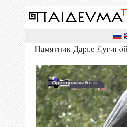
Перейти
к
основному
содержанию
Памятник Дарье Дугиной