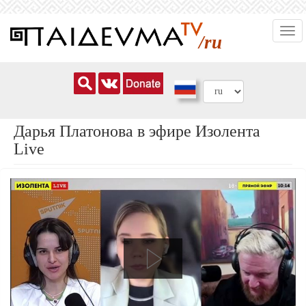
Перейти
Togg
к
/ru
navi
основному
содержанию
Дарья Платонова в эфире Изолента
Live