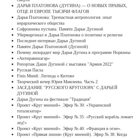
ДАРЬЯ ПЛАТОНОВА (ДУГИНА) — О НОВЫХ ПРАВЫХ,
ОТЦЕ И ЕВРОПЕ ТЫСЯЧИ ФЛАГОВ
Дарья Платонова: Трехчастная антропология: опыт
иерархического общества
Софрониева пустынь: Памяти Дарьи Дугиной
Убермаргинал и Дарья Платонова о политике и религии
Последнее интервью Дарьи Дугиной
Памяти Дарьи Платоновой (Дугиной)
Почему лихорадит мир Дарья Дугина в программе Норкины
«Антиравинагар»
Репортаж Даши Дугиной с выставки "Армия 2022"
Русская Пасха
Finis Mundi: Легенда о Китеже
Творческий вечер Юрия Мамлеева. Часть 2
ЗАСЕДАНИЕ "РУССКОГО КРУГОЗОРА" С ДАРЬЕЙ
ДУГИНОЙ
Дарья Дугина на фестивале "Традиция"
Проект «Круг мнений». Эфир № 30: «Украинский
тотализатор»
Проект «Круг мнений». Эфир № 35: «Русский корабль ломает
лед!»
Проект «Круг мнений». Эфир № 40. «Франция в огне».
Проект «Прямая линия» (Круг мнений). Эфир № 38: Когда