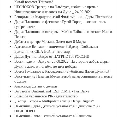
Китай возьмёт Тайвань?
ЧЕСНОКОВ Трагедия на Эльбрусе, избиение врача в
Нижневартовске и человек на Луне _ 24.09.2021
Репортаж из Мариупольской Филармонии - Дарья Платонова
Дарья Платонова о фестивале Гуляй-Город и когнитивном
суверенитете
Дарья Платонова в интервью Mash о Тайване и визите Нэнси
Пелось
Дебаты в центре Москвы. Зачем нам 8 Марта
Афганское Бенгази, импичмент Байдену, Глобальная
Британия vs США Война - это мир
Дарья Дугина. Видео от ПАТРИОТЫ РОССИИ
Вести недели. Эфир от 28.08.2022. На стороне добра: Дарья
Дугина жила и погибла во имя победы
Время Голованова. Расследование убийства Дарьи Дугиной.
Выступление Натальи Мелентьевой на мероприятии в память
о Даше
Александр Дугин о дочери
Barbarossa Umtrunk and T.S.I.D.M.Z - Für Darya
Большое украинское PR-надувательство
„Teorija Evrope – Multipolarna vizija Darije Dugine“
Памятник Дарье Дугиной установят в Одинцове // 360
ОДИНЦОВО
Памятник Дарье Дугиной установят в Одинцове