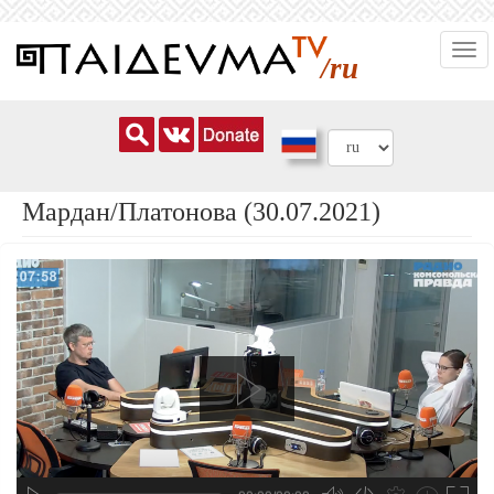
Перейти
Togg
к
/ru
navi
основному
содержанию
Мардан/Платонова (30.07.2021)