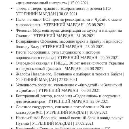
«цивилизованный интернет» | 15.09.2021
Тилль в Твери, травля за толерантность и отмена ЕГЭ |
УТРЕННИЙ МАРДАН | 30.08.2021
Налог на мясо, ВОЗ против ревакцинации и Чубайс о смене
мировых элит | УТРЕННИЙ МАРДАН | 05.08.2021
Феномен Моргенштерна, депортация за шутку и нападки на
Сталина | УТРЕННИЙ МАРДАН | 31.08.2021
Возвращение QR-кодов, массовая драка в Крыму и приговор
блогеру Билу | УТРЕННИЙ МАРДАН | 23.09.2021
Итоги голосования, речь Глуховского и история
воронежского стрелка | УТРЕННИЙ МАРДАН | 20.09.2021
Очередной скандал в ГИБДД, 30 лет независимости Украины
и подмосковный Джаамат | МАРДАН | 24.08.2021
Жалобы Навального, Потапенко о выборах и теракт в Кабуле |
УТРЕННИЙ МАРДАН | 27.08.2021
Успешность россиян, увольнение с «биг-датой» и Зеленский
о Донбассе | УТРЕННИЙ МАРДАН | 06.08.2021
Бесстрашный лектор, новое имя «Садовников» и огорчение
для пенсионеров | УТРЕННИЙ МАРДАН |22.09.2021
Союзное государство, снижение потребления и 20 лет
катастрофе 9/11 | УТРЕННИЙ МАРДАН | 10.09.2021
Неспокойный Воронеж, новый военный блок и ковид вокруг
Путина | УТРЕННИЙ МАРДАН | 17.09.2021
Катастрофа в Турции, киберспорт для студентов и СК