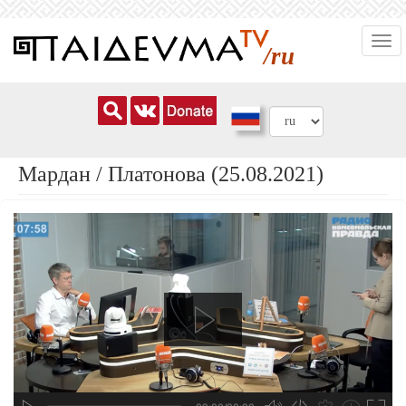
Перейти
Togg
к
/ru
navi
основному
содержанию
Мардан / Платонова (25.08.2021)