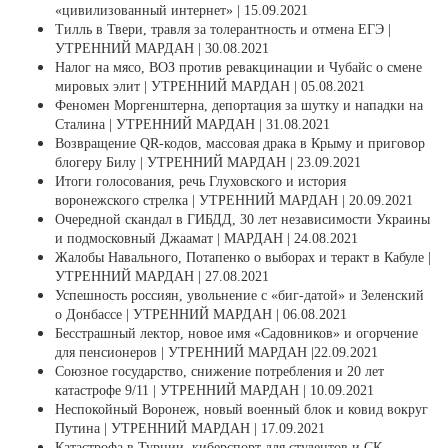
«цивилизованный интернет» | 15.09.2021
Тилль в Твери, травля за толерантность и отмена ЕГЭ |
УТРЕННИЙ МАРДАН | 30.08.2021
Налог на мясо, ВОЗ против ревакцинации и Чубайс о смене
мировых элит | УТРЕННИЙ МАРДАН | 05.08.2021
Феномен Моргенштерна, депортация за шутку и нападки на
Сталина | УТРЕННИЙ МАРДАН | 31.08.2021
Возвращение QR-кодов, массовая драка в Крыму и приговор
блогеру Билу | УТРЕННИЙ МАРДАН | 23.09.2021
Итоги голосования, речь Глуховского и история
воронежского стрелка | УТРЕННИЙ МАРДАН | 20.09.2021
Очередной скандал в ГИБДД, 30 лет независимости Украины
и подмосковный Джаамат | МАРДАН | 24.08.2021
Жалобы Навального, Потапенко о выборах и теракт в Кабуле |
УТРЕННИЙ МАРДАН | 27.08.2021
Успешность россиян, увольнение с «биг-датой» и Зеленский
о Донбассе | УТРЕННИЙ МАРДАН | 06.08.2021
Бесстрашный лектор, новое имя «Садовников» и огорчение
для пенсионеров | УТРЕННИЙ МАРДАН |22.09.2021
Союзное государство, снижение потребления и 20 лет
катастрофе 9/11 | УТРЕННИЙ МАРДАН | 10.09.2021
Неспокойный Воронеж, новый военный блок и ковид вокруг
Путина | УТРЕННИЙ МАРДАН | 17.09.2021
Катастрофа в Турции, киберспорт для студентов и СК