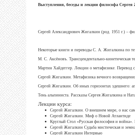
Выступления, беседы и лекции философа Сергея
Сергей Александрович Жигалкин (род. 1951 г.) – фи
Некоторые книги и переводы С. А. Жигалкина по т
М. С. Аксёновъ. Трансцендентально-кинетическая те
Мартин Хайдеггер. Лекции о метафизике. Перевод с
Сергей Жигалкин. Метафизика вечного возвращения.
Сергей Жигалкин. Об иных горизонтах здешнего: а
Тень альпиниста. Рассказы Сергея Жигалкина и На
Лекции курса:
Сергей Жигалкин. О внешнем мире, о нас сам
Сергей Жигалкин. Миф о Новой Атлантиде
Круглый Стол «Русская философия и война».
Сергей Жигалкин Судьба мистическая и земн
Сергей Жигалкин Интервью