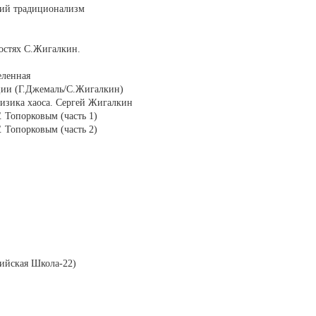
кий традиционализм
остях С.Жигалкин.
еленная
иции (Г.Джемаль/С.Жигалкин)
физика хаоса. Сергей Жигалкин
 Топорковым (часть 1)
 Топорковым (часть 2)
зийская Школа-22)