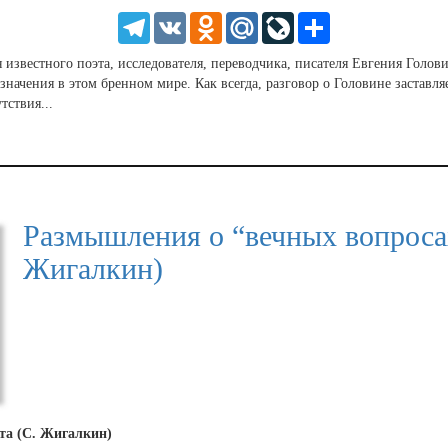
HD
1.25
Telegram
VK
Odnoklassniki
Mail.Ru
LiveJournal
Share
normal
0.5
известного поэта, исследователя, переводчика, писателя Евгения Голов
0.25
начения в этом бренном мире. Как всегда, разговор о Головине заставляе
тствия...
Размышления о “вечных вопросах
Жигалкин)
та (С. Жигалкин)