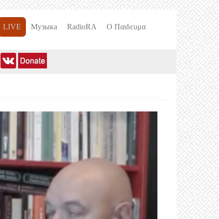
LIVE
Музыка
RadioRA
О Пαιδευμα