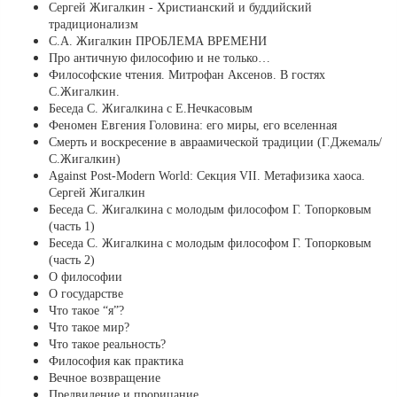
Сергей Жигалкин - Христианский и буддийский
традиционализм
С.А. Жигалкин ПРОБЛЕМА ВРЕМЕНИ
Про античную философию и не только…
Философские чтения. Митрофан Аксенов. В гостях
С.Жигалкин.
Беседа С. Жигалкина с Е.Нечкасовым
Феномен Евгения Головина: его миры, его вселенная
Смерть и воскресение в авраамической традиции (Г.Джемаль/
С.Жигалкин)
Against Post-Modern World: Секция VII. Метафизика хаоса.
Сергей Жигалкин
Беседа С. Жигалкина с молодым философом Г. Топорковым
(часть 1)
Беседа С. Жигалкина с молодым философом Г. Топорковым
(часть 2)
О философии
О государстве
Что такое “я”?
Что такое мир?
Что такое реальность?
Философия как практика
Вечное возвращение
Предвидение и прорицание