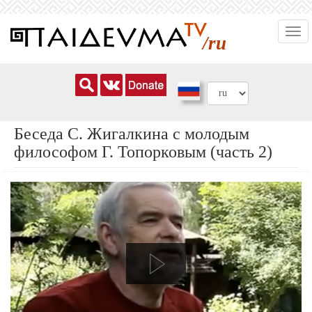
Перейти
Togg
к
/ru
navi
основному
содержанию
Беседа С. Жигалкина с молодым
философом Г. Топорковым (часть 2)