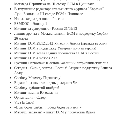
Мехмеда Перинчека на III съезде ЕСМ в Цхинвале
Выступление редактора итальянского журнала "Евразия"
Луки Бьонда на III съезде ЕСМ в Цхинвале
Новые кадры для новой России
ESMDOC - Эпизод 1
Митинг за суверенитет России 21/09/13
Линия фронта в Москве: митинг ЕСМ в поддержку Сербии
26 марта
Митинг ЕСМ 29.12.2012 Унгерн и Армия (краткая версия)
Митинг ЕСМ в поддержку Унгерна (полная версия)
Митинг ЕСМ возле здания посольства США в России
Митинг ЕСМ 4 ноября 2009
Русский Первомай: Шествие коалиции патриотических сил
Сегодня - Сирия, завтра - Россия! Акция в поддержку Башара
Асада
Свободу Мехмету Перинчеку!
Евразийцы отметили день рождения Че
Свободу кубинской пятёрке!
Митинг памяти Югославии
Ориентация - Север!
Viva la Cuba!
«Враг будет разбит, победа будет за нами!»
Махмуд, заряжай! - пикет ЕСМ у посольства Ирана