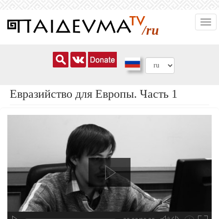
Перейти
Togg
к
/ru
navi
основному
содержанию
Евразийство для Европы. Часть 1