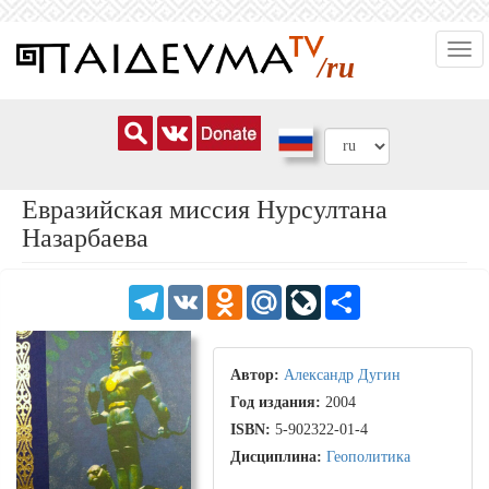
Перейти
Togg
к
/ru
navi
основному
содержанию
Евразийская миссия Нурсултана
Назарбаева
Telegram
VK
Odnoklassniki
Mail.Ru
LiveJournal
Share
Автор:
Александр Дугин
Год издания:
2004
ISBN:
5-902322-01-4
Дисциплина:
Геополитика