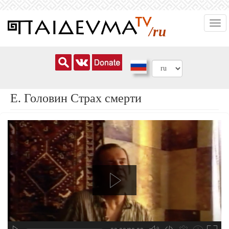
Перейти
Togg
к
/ru
navi
основному
содержанию
Е. Головин Страх смерти