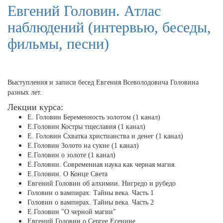
Евгений Головин. Атлас
наблюдений (интервью, беседы,
фильмы, песни)
Выступления и записи бесед Евгения Всеволодовича Головина
разных лет.
Лекции курса:
Е. Головин Беременность золотом (1 канал)
Е.Головин Костры тщеславия (1 канал)
Е. Головин Схватка христианства и денег (1 канал)
Е.Головин Золото на сукне (1 канал)
Е.Головин о золоте (1 канал)
Е.Головин. Современная наука как черная магия.
Е.Головин. О Конце Света
Евгений Головин об алхимии. Нигредо и рубедо
Головин о вампирах. Тайны века. Часть 1
Головин о вампирах. Тайны века. Часть 2
Е.Головин "О черной магии"
Евгений Головин о Сергее Есенине