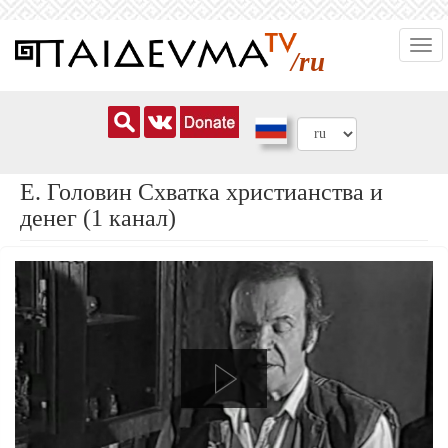
Перейти
Togg
к
/ru
navi
основному
содержанию
Е. Головин Схватка христианства и
денег (1 канал)