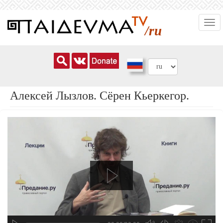
Перейти
Togg
к
/ru
navi
основному
содержанию
Алексей Лызлов. Сёрен Кьеркегор.