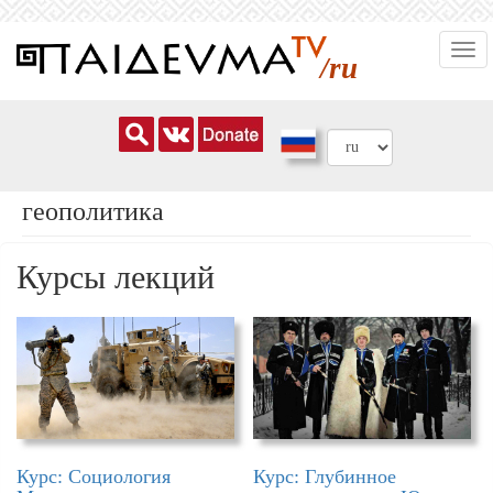
Перейти
Togg
к
/ru
navi
основному
содержанию
геополитика
Курсы лекций
Курс: Социология
Курс: Глубинное