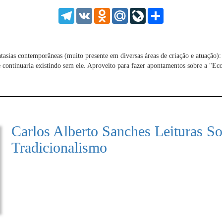
1.25
Telegram
VK
Odnoklassniki
Mail.Ru
LiveJournal
Share
normal
0.5
0.25
ntasias contemporâneas (muito presente em diversas áreas de criação e atuaçã
ntinuaria existindo sem ele. Aproveito para fazer apontamentos sobre a "Ecol
Carlos Alberto Sanches Leituras So
Tradicionalismo