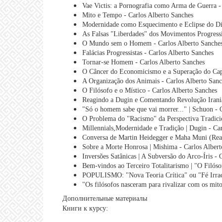
Vae Victis: a Pornografia como Arma de Guerra -
Mito e Tempo - Carlos Alberto Sanches
Modernidade como Esquecimento e Eclipse do Div
As Falsas "Liberdades" dos Movimentos Progressi
O Mundo sem o Homem - Carlos Alberto Sanche
Falácias Progressistas - Carlos Alberto Sanches
Tornar-se Homem - Carlos Alberto Sanches
O Câncer do Economicismo e a Superação do Capi
A Organização dos Animais - Carlos Alberto Sanc
O Filósofo e o Místico - Carlos Alberto Sanches
Reagindo a Dugin e Comentando Revolução Irania
"Só o homem sabe que vai morrer..." | Schuon - 
O Problema do "Racismo" da Perspectiva Tradicion
Millennials,Modernidade e Tradição | Dugin - Ca
Conversa de Martin Heidegger e Maha Muni (Reac
Sobre a Morte Honrosa | Mishima - Carlos Albert
Inversões Satânicas | A Subversão do Arco-Íris - 
Bem-vindos ao Terceiro Totalitarismo | "O Filós
POPULISMO: "Nova Teoria Crítica" ou "Fé Irraci
"Os filósofos nasceram para rivalizar com os mit
Дополнительные материалы
Книги к курсу: