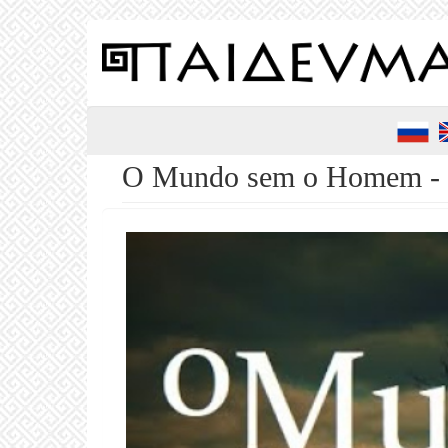
Pular
para
o
conteúdo
principal
O Mundo sem o Homem - C