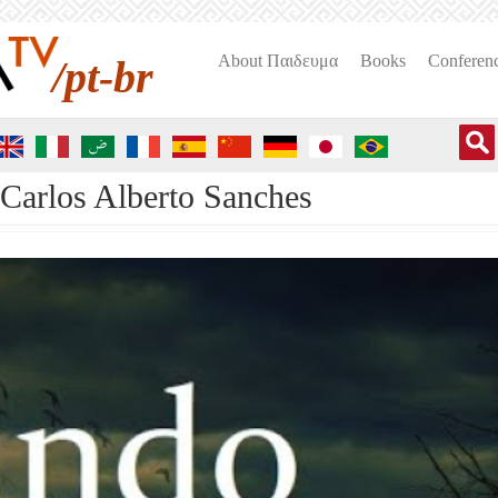
About Пαιδευμα
Books
Conferen
/pt-br
arlos Alberto Sanches