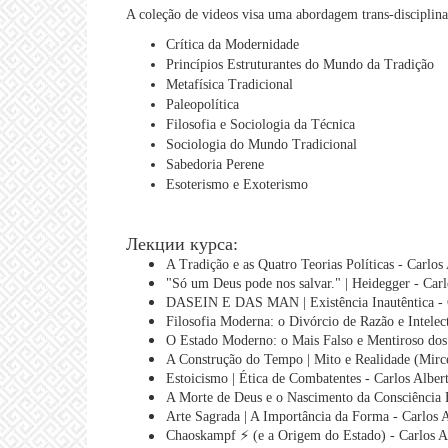
A coleção de videos visa uma abordagem trans-disciplina
Crítica da Modernidade
Princípios Estruturantes do Mundo da Tradição
Metafísica Tradicional
Paleopolítica
Filosofia e Sociologia da Técnica
Sociologia do Mundo Tradicional
Sabedoria Perene
Esoterismo e Exoterismo
Лекции курса:
A Tradição e as Quatro Teorias Políticas - Carlos
"Só um Deus pode nos salvar." | Heidegger - Car
DASEIN E DAS MAN | Existência Inautêntica - C
Filosofia Moderna: o Divórcio de Razão e Intelec
O Estado Moderno: o Mais Falso e Mentiroso dos
A Construção do Tempo | Mito e Realidade (Mirce
Estoicismo | Ética de Combatentes - Carlos Alber
A Morte de Deus e o Nascimento da Consciência Hi
Arte Sagrada | A Importância da Forma - Carlos 
Chaoskampf ⚡ (e a Origem do Estado) - Carlos A