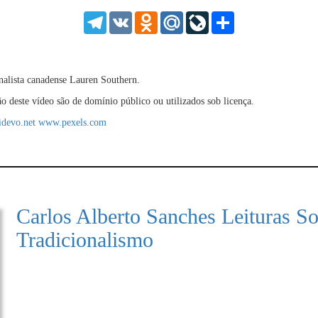
HD
1.25
Telegram
VK
Odnoklassniki
Mail.Ru
LiveJournal
Share
normal
0.5
0.25
rnalista canadense Lauren Southern.
ão deste vídeo são de domínio público ou utilizados sob licença.
devo.net
www.pexels.com
Carlos Alberto Sanches Leituras So
Tradicionalismo