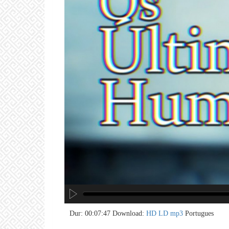
no 
no 
no 
no 
no 
no 
no 
no 
no 
no 
Dur: 00:07:47
Download:
HD
LD
mp3
Portugues