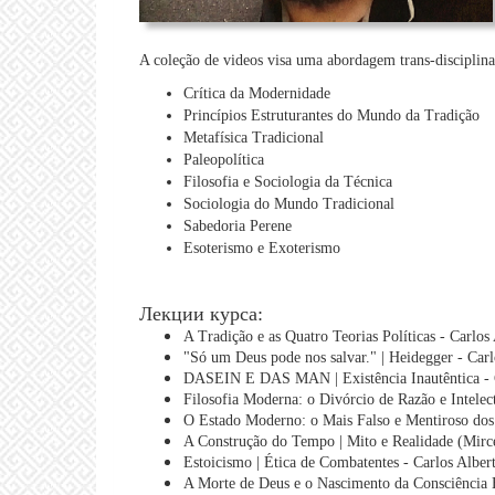
A coleção de videos visa uma abordagem trans-disciplina
Crítica da Modernidade
Princípios Estruturantes do Mundo da Tradição
Metafísica Tradicional
Paleopolítica
Filosofia e Sociologia da Técnica
Sociologia do Mundo Tradicional
Sabedoria Perene
Esoterismo e Exoterismo
Лекции курса:
A Tradição e as Quatro Teorias Políticas - Carlos
"Só um Deus pode nos salvar." | Heidegger - Car
DASEIN E DAS MAN | Existência Inautêntica - C
Filosofia Moderna: o Divórcio de Razão e Intelec
O Estado Moderno: o Mais Falso e Mentiroso dos
A Construção do Tempo | Mito e Realidade (Mirce
Estoicismo | Ética de Combatentes - Carlos Alber
A Morte de Deus e o Nascimento da Consciência Hi