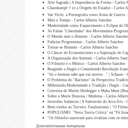
Arte Sagrada | A Importância da Forma - Carlos 
Chaoskampf ⚡ (e a Origem do Estado) - Carlos A
Vae Victis: a Pornografia como Arma de Guerra -
Mito e Tempo - Carlos Alberto Sanches
Modernidade como Esquecimento e Eclipse do Div
As Falsas "Liberdades" dos Movimentos Progressi
O Mundo sem o Homem - Carlos Alberto Sanche
Falácias Progressistas - Carlos Alberto Sanches
Tornar-se Homem - Carlos Alberto Sanches
O Câncer do Economicismo e a Superação do Capi
A Organização dos Animais - Carlos Alberto Sanc
O Filósofo e o Místico - Carlos Alberto Sanches
Reagindo a Dugin e Comentando Revolução Irania
"Só o homem sabe que vai morrer..." | Schuon - 
O Problema do "Racismo" da Perspectiva Tradicion
Millennials,Modernidade e Tradição | Dugin - Ca
Conversa de Martin Heidegger e Maha Muni (Reac
Sobre a Morte Honrosa | Mishima - Carlos Albert
Inversões Satânicas | A Subversão do Arco-Íris - 
Bem-vindos ao Terceiro Totalitarismo | "O Filós
POPULISMO: "Nova Teoria Crítica" ou "Fé Irraci
"Os filósofos nasceram para rivalizar com os mit
Дополнительные материалы