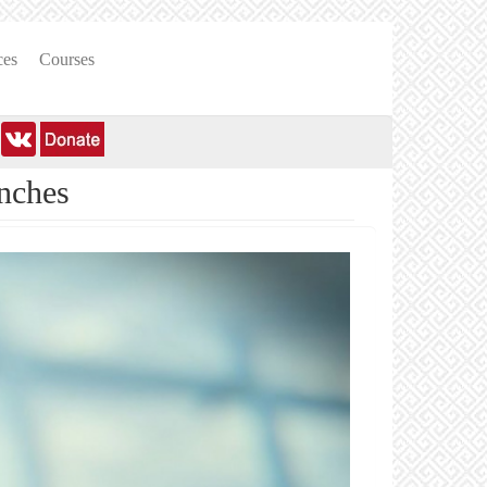
ces
Courses
anches