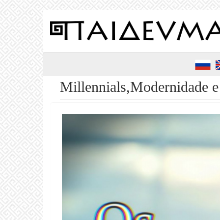
Pular
para
o
conteúdo
principal
Millennials,Modernidade e 