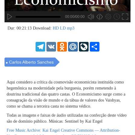
00:00/00:00
no source
no source
no source
no source
no source
no source
no source
no source
no source
no source
no source
no source
no source
no source
no source
no source
no source
no source
no source
no source
MP3
2
Dur: 00:21:13
Download:
HD
LD
mp3
SD
1.5
HD
1.25
Telegram
VK
Odnoklassniki
Mail.Ru
LiveJournal
Share
normal
0.5
0.25
Carlos Alberto Sanches
Aqui considero a crítica da cosmovisão economicista instituída como
hegemônica na modernidade pela burguesia, porém remetendo à
doutrina tradicional das quatro castas. O Economicismo surge como a
consagração da visão de mundo e da tábua de valores dos Vaishyas,
como se chama a terceira casta no sistema védico.
Todas as imagens e faixas de áudio utilizadas na confecção deste vídeo
são de domínio público. Músicas: Sentinel by Kai Engel
Free Music Archive: Kai Engel
Creative Commons — Attribution-