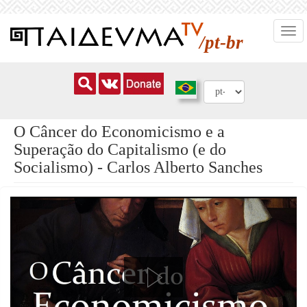
Pular
Togg
para
/pt-br
navi
o
conteúdo
principal
O Câncer do Economicismo e a
Superação do Capitalismo (e do
Socialismo) - Carlos Alberto Sanches