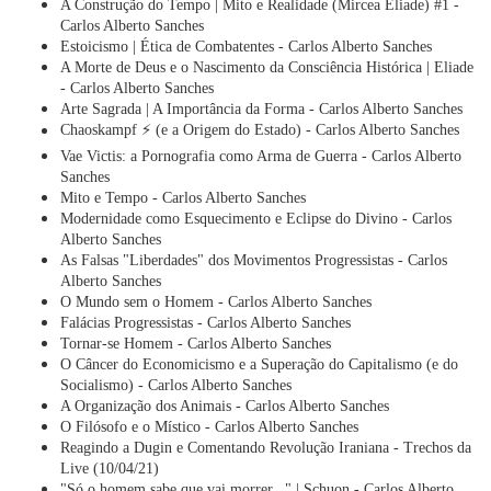
A Construção do Tempo | Mito e Realidade (Mircea Eliade) #1 -
Carlos Alberto Sanches
Estoicismo | Ética de Combatentes - Carlos Alberto Sanches
A Morte de Deus e o Nascimento da Consciência Histórica | Eliade
- Carlos Alberto Sanches
Arte Sagrada | A Importância da Forma - Carlos Alberto Sanches
Chaoskampf ⚡ (e a Origem do Estado) - Carlos Alberto Sanches
Vae Victis: a Pornografia como Arma de Guerra - Carlos Alberto
Sanches
Mito e Tempo - Carlos Alberto Sanches
Modernidade como Esquecimento e Eclipse do Divino - Carlos
Alberto Sanches
As Falsas "Liberdades" dos Movimentos Progressistas - Carlos
Alberto Sanches
O Mundo sem o Homem - Carlos Alberto Sanches
Falácias Progressistas - Carlos Alberto Sanches
Tornar-se Homem - Carlos Alberto Sanches
O Câncer do Economicismo e a Superação do Capitalismo (e do
Socialismo) - Carlos Alberto Sanches
A Organização dos Animais - Carlos Alberto Sanches
O Filósofo e o Místico - Carlos Alberto Sanches
Reagindo a Dugin e Comentando Revolução Iraniana - Trechos da
Live (10/04/21)
"Só o homem sabe que vai morrer..." | Schuon - Carlos Alberto