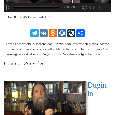
00:00/00:00
hd4320
hd2880
hd2160
hd1440
highres
hd1080
hd720
large
medium
small
tiny
no source
no source
no source
no source
no source
no source
no source
no source
no source
no source
no source
no source
no source
no source
no source
no source
no source
no source
no source
no source
2
Dur: 01:03:45
Download:
HD
1.5
1.25
Telegram
VK
Odnoklassniki
Mail.Ru
LiveJournal
Share
normal
0.5
Torna l'ossessione russofoba con l'inizio delle proteste di piazza. Siamo
0.25
di fronte ad uno stanco ritornello? Ne parliamo a "Dietro il Sipario" in
compagnia di Aleksandr Dugin, Fulvio Scaglione e Igor Pellicciari
Cources & cycles
Dugin
in