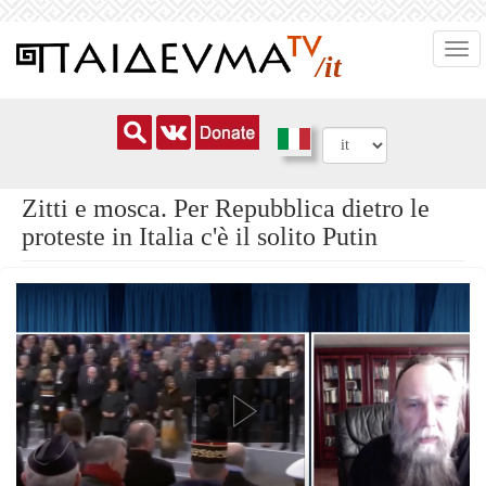
Salta
Togg
al
/it
navi
contenuto
principale
Zitti e mosca. Per Repubblica dietro le
proteste in Italia c'è il solito Putin