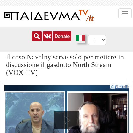
Salta
Togg
al
/it
navi
contenuto
principale
Il caso Navalny serve solo per mettere in
discussione il gasdotto North Stream
(VOX-TV)