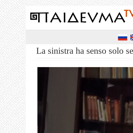
Salta
al
contenuto
principale
La sinistra ha senso solo se