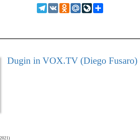
1.25
Telegram
VK
Odnoklassniki
Mail.Ru
LiveJournal
Share
normal
0.5
0.25
Dugin in VOX.TV (Diego Fusaro)
 2021)