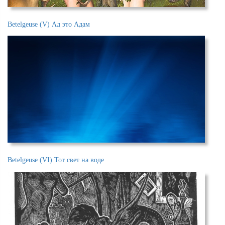
V) Ад это Адам
RadioRA podcasts
VI) Тот свет на воде
RadioRA podcasts