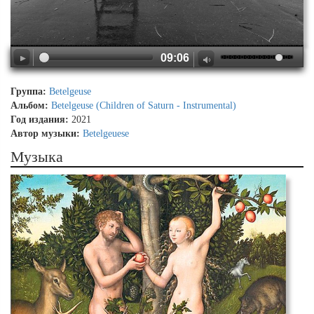
09:06
Группа:
Betelgeuse
Альбом:
Betelgeuse (Children of Saturn - Instrumental)
Год издания:
2021
Автор музыки:
Betelgeuese
Музыка