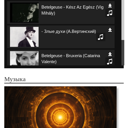
Betelgeuse - Kész Az Egész (Vig
Mihály)
- Злые духи (А.Вертинский)
Betelgeuse - Bruxeria (Catarina
Valente)
Музыка
Betelgeuse - Sem Fantasia
(Шику Буарки)