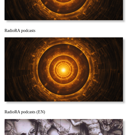
RadioRA podcasts
Be
RadioRA podcasts (EN)
Be