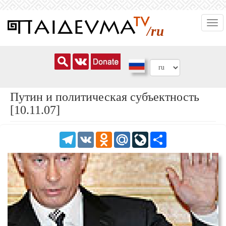
Перейти
Togg
к
/ru
navi
основному
содержанию
Путин и политическая субъектность
[10.11.07]
Telegram
VK
Odnoklassniki
Mail.Ru
LiveJournal
Share