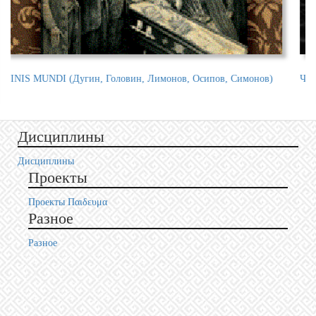
Черная Вода
Be
Дисциплины
Дисциплины
Проекты
Проекты Пαιδευμα
Разное
Разное