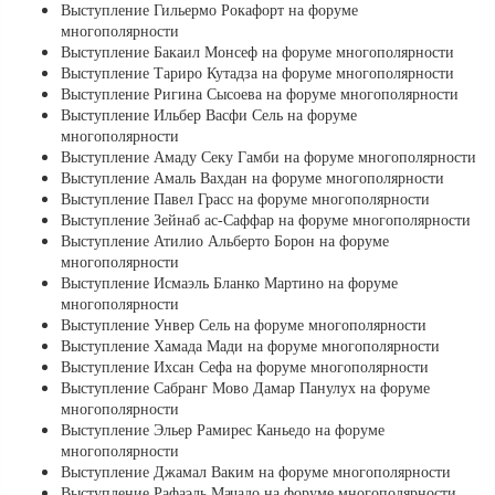
Выступление Гильермо Рокафорт на форуме
многополярности
Выступление Бакаил Монсеф на форуме многополярности
Выступление Тариро Кутадза на форуме многополярности
Выступление Ригина Сысоева на форуме многополярности
Выступление Ильбер Васфи Сель на форуме
многополярности
Выступление Амаду Секу Гамби на форуме многополярности
Выступление Амаль Вахдан на форуме многополярности
Выступление Павел Грасс на форуме многополярности
Выступление Зейнаб ас-Саффар на форуме многополярности
Выступление Атилио Альберто Борон на форуме
многополярности
Выступление Исмаэль Бланко Мартино на форуме
многополярности
Выступление Унвер Сель на форуме многополярности
Выступление Хамада Мади на форуме многополярности
Выступление Ихсан Сефа на форуме многополярности
Выступление Сабранг Мово Дамар Панулух на форуме
многополярности
Выступление Эльер Рамирес Каньедо на форуме
многополярности
Выступление Джамал Ваким на форуме многополярности
Выступление Рафаэль Мачадо на форуме многополярности