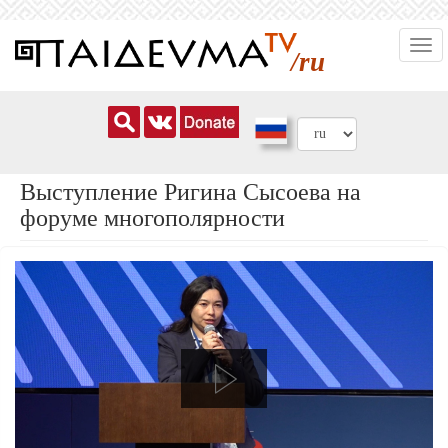
Перейти
Togg
к
/ru
navi
основному
содержанию
Выступление Ригина Сысоева на
форуме многополярности