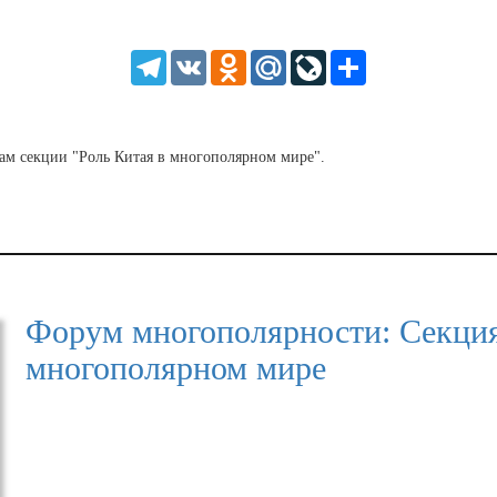
SD
1.5
HD
1.25
Telegram
VK
Odnoklassniki
Mail.Ru
LiveJournal
Share
normal
0.5
0.25
кам секции "Роль Китая в многополярном мире".
Форум многополярности: Секция
многополярном мире