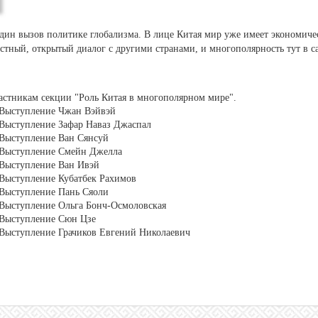
ин вызов политике глобализма. В лице Китая мир уже имеет экономическ
тный, открытый диалог с другими странами, и многополярность тут в 
астникам секции "Роль Китая в многополярном мире".
 Выступление Чжан Вэйвэй
 Выступление Зафар Наваз Джаспал
 Выступление Ван Сянсуй
: Выступление Смейн Джелла
 Выступление Ван Ивэй
 Выступление Кубатбек Рахимов
 Выступление Пань Сяоли
 Выступление Ольга Бонч-Осмоловская
 Выступление Сюн Цзе
 Выступление Грачиков Евгений Николаевич