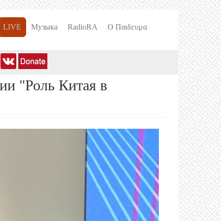
LIVE
Музыка
RadioRA
О Пαιδευμα
ии "Роль Китая в