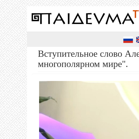
Перейти
к
основному
содержанию
Вступительное слово Але
многополярном мире".