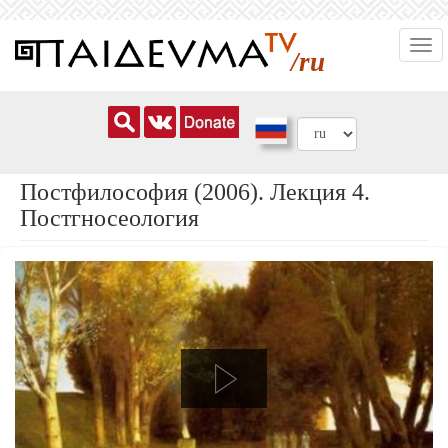
Перейти
Togg
к
/ru
navi
основному
содержанию
Постфилософия (2006). Лекция 4.
Постгносеология