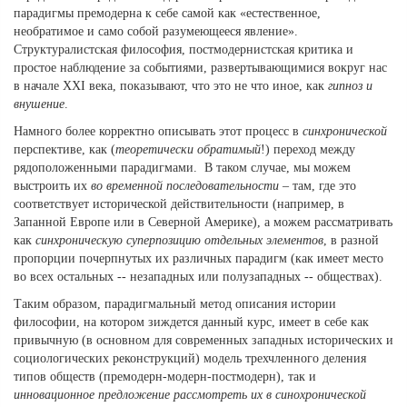
парадигмы премодерна к себе самой как «естественное,
необратимое и само собой разумеющееся явление».
Структуралистская философия, постмодернистская критика и
простое наблюдение за событиями, развертывающимися вокруг нас
в начале XXI века, показывают, что это не что иное, как
гипноз и
внушение
.
Намного более корректно описывать этот процесс в
синхронической
перспективе, как (
теоретически обратимый
!) переход между
рядоположенными парадигмами. В таком случае, мы можем
выстроить их
во временной последовательности
– там, где это
соответствует исторической действительности (например, в
Запанной Европе или в Северной Америке), а можем рассматривать
как
синхроническую суперпозицию отдельных элементов
, в разной
пропорции почерпнутых их различных парадигм (как имеет место
во всех остальных -- незападных или полузападных -- обществах).
Таким образом, парадигмальный метод описания истории
философии, на котором зиждется данный курс, имеет в себе как
привычную (в основном для современных западных исторических и
социологических реконструкций) модель трехчленного деления
типов обществ (премодерн-модерн-постмодерн), так и
инновационное предложение рассмотреть их в синохронической