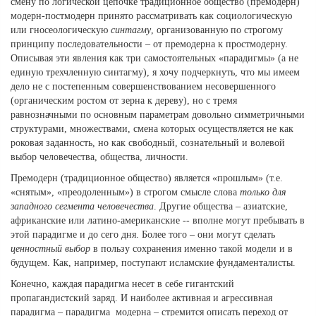
смену по логической цепочке традиционное общество (премодерн)
модерн-постмодерн принято рассматривать как социологическую
или гносеологическую
синтагму
, организованную по строгому
принципу последовательности – от премодерна к простмодерну.
Описывая эти явления как три самостоятельных «парадигмы» (а не
единую трехчленную синтагму), я хочу подчеркнуть, что мы имеем
дело не с постепенным совершенствованием несовершенного
(органическим ростом от зерна к дереву), но с тремя
равнозначными по основным параметрам довольно симметричными
структурами, множествами, смена которых осуществляется не как
роковая заданность, но как свободный, сознательный и волевой
выбор человечества, общества, личности.
Премодерн (традиционное общество) является «прошлым» (т.е.
«снятым», «преодоленным») в строгом смысле слова
только для
западного сегмента человечества
. Другие общества – азиатские,
африканские или латино-американские -- вполне могут пребывать в
этой парадигме и до сего дня. Более того – они могут сделать
ценностный выбор
в пользу сохранения именно такой модели и в
будущем. Как, например, поступают исламские фундаменталисты.
Конечно, каждая парадигма несет в себе гигантский
пропагандистский заряд. И наиболее активная и агрессивная
парадигма – парадигма модерна – стремится описать переход от