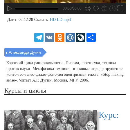
00:00/00:00
no source
no source
no source
no source
no source
no source
no source
no source
no source
no source
no source
no source
no source
no source
no source
no source
no source
no source
no source
no source
MP3
2
Длит: 02:12:28
Скачать:
HD
LD
mp3
SD
1.5
HD
1.25
Telegram
VK
Odnoklassniki
Mail.Ru
LiveJournal
Share
normal
0.5
0.25
Александр Дугин
Короткий цикл рациональности. Ризома, постнаука, техника
против науки. Метафизика техники, языковые игры, разрушение
«онто-тео-телео-фалло-фоно-логоцентризма» текста, «Stop making
sense». Читает А.Г. Дугин. Москва, МГУ, 2006.
Курсы и циклы
Курс: