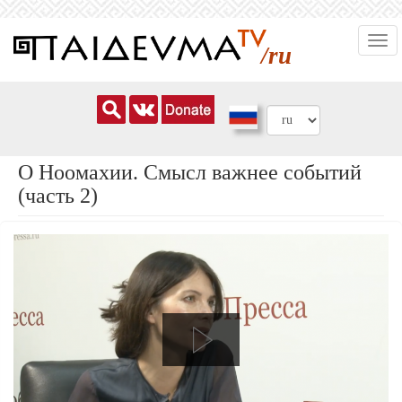
Перейти
Togg
к
/ru
navi
основному
содержанию
О Ноомахии. Смысл важнее событий
(часть 2)