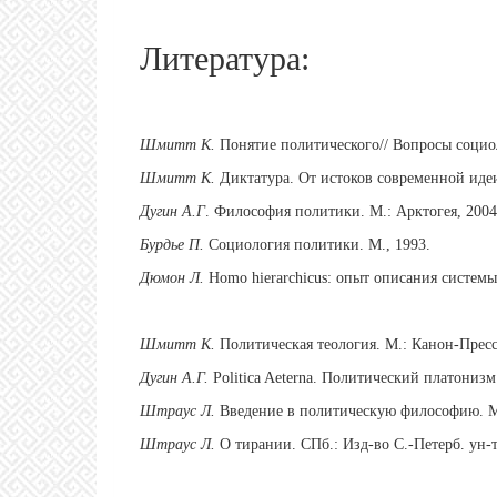
Литература:
Шмитт К.
Понятие политического// Вопросы социо
Шмитт К.
Диктатура. От истоков современной идеи 
Дугин А.Г
. Философия политики. М.: Арктогея, 2004
Бурдье П.
Социология политики. М., 1993.
Дюмон Л.
Homo hierarchicus: опыт описания системы 
Шмитт К.
Политическая теология. М.: Канон-Пресс
Дугин А.Г.
Politica Aeterna. Политический платонизм
Штраус Л.
Введение в политическую философию. М.
Штраус Л.
О тирании. СПб.: Изд-во С.-Петерб. ун-т