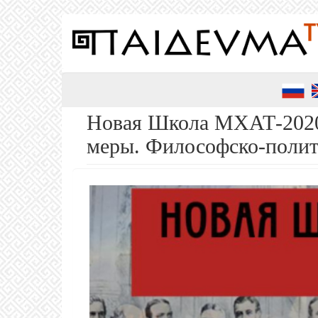
Перейти
к
основному
содержанию
Новая Школа МХАТ-2020.
меры. Философско-полит