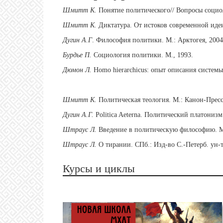
Шмитт К.
Понятие политического// Вопросы социо
Шмитт К.
Диктатура. От истоков современной идеи 
Дугин А.Г
. Философия политики. М.: Арктогея, 2004
Бурдье П.
Социология политики. М., 1993.
Дюмон Л.
Homo hierarchicus: опыт описания системы 
Шмитт К.
Политическая теология. М.: Канон-Пресс
Дугин А.Г.
Politica Aeterna. Политический платонизм
Штраус Л.
Введение в политическую философию. М.
Штраус Л.
О тирании. СПб.: Изд-во С.-Петерб. ун-т
Курсы и циклы