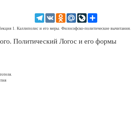
SD
1.5
HD
1.25
Telegram
VK
Odnoklassniki
Mail.Ru
LiveJournal
Share
normal
0.5
екция 1. Каллиполис и его меры. Философско-политические вычитания.
0.25
ого. Политический Логос и его формы
тотеля.
атия