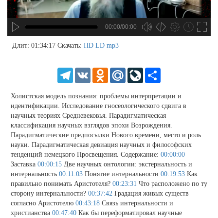
00:00/00:00
no source
no source
no source
no source
no source
no source
no source
no source
no source
no source
no source
no source
no source
no source
no source
no source
no source
no source
no source
no source
MP3
2
Длит: 01:34:17
Скачать:
HD
LD
mp3
SD
1.5
HD
1.25
Telegram
VK
Odnoklassniki
Mail.Ru
LiveJournal
Share
normal
0.5
Холистская модель познания: проблемы интерпретации и
0.25
идентификации. Исследование гносеологического сдвига в
научных теориях Средневековья. Парадигматическая
классификация научных взглядов эпохи Возрождения.
Парадигматические предпосылки Нового времени, место и роль
науки. Парадигматическая девиация научных и философских
тенденций немецкого Просвещения. Содержание:
00:00:00
Заставка
00:00:15
Две научных онтологии: экстернальность и
интернальность
00:11:03
Понятие интернальности
00:19:53
Как
правильно понимать Аристотеля?
00:23:31
Что расположено по ту
сторону интернальности?
00:37:42
Градация живых существ
согласно Аристотелю
00:43:18
Связь интернальности и
христианства
00:47:40
Как бы переформатировал научные