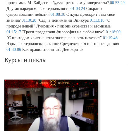
программы М. Хайдеггер будучи ректором университета?
00:53:29
Другая парадигма: экстернальность
01:03:24
Сократ о
существовании небытия
01:08:30
Откуда Демокрит взял свои
знания?
01:10:28
"Сад" в понимании Эпикура
01:13:18
"О
природе вещей" Лукреция - пик эпикурейства и атомизма
01:15:17
"Греки предлагали философия на любой вкус"
01:18:00
"С приходом христианства экстернальность исчезает"
01:19:46
Взрыв экстернализма в конце Средневековья и его последствия
01:30:06
Как правильно читать Демокрита?
Курсы и циклы