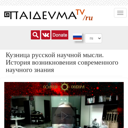
Перейти
Togg
к
/ru
navi
основному
содержанию
Кузница русской научной мысли.
История возникновения современного
научного знания