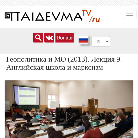
Перейти
Togg
к
/ru
navi
основному
содержанию
Геополитика и МО (2013). Лекция 9.
Английская школа и марксизм