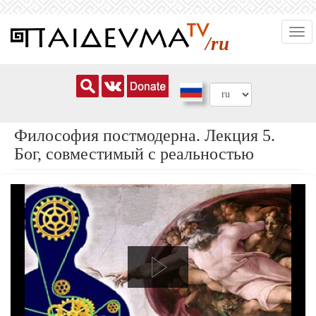
Перейти
Togg
к
/ru
navi
основному
содержанию
Философия постмодерна. Лекция 5.
Бог, совместимый с реальностью