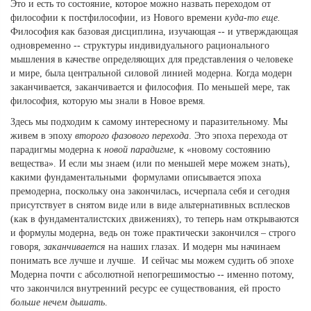
Это и есть то состояние, которое можно назвать переходом от
философии к постфилософии, из Нового времени
куда-то еще.
Философия как базовая дисциплина, изучающая -- и утверждающая
одновременно -- структуры индивидуального рационального
мышления в качестве определяющих для представления о человеке
и мире, была центральной силовой линией модерна. Когда модерн
заканчивается, заканчивается и философия. По меньшей мере, так
философия, которую мы знали в Новое время.
Здесь мы подходим к самому интересному и паразительному. Мы
живем в эпоху
второго фазового перехода
. Это эпоха перехода от
парадигмы модерна к
новой парадигме
, к «новому состоянию
вещества». И если мы знаем (или по меньшей мере можем знать),
какими фундаментальными формулами описывается эпоха
премодерна, поскольку она закончилась, исчерпала себя и сегодня
присутствует в снятом виде или в виде альтернативных всплесков
(как в фундаменталистских движениях), то теперь нам открываются
и формулы модерна, ведь он тоже практически закончился – строго
говоря,
заканчивается
на наших глазах. И модерн мы начинаем
понимать все лучше и лучше. И сейчас мы можем судить об эпохе
Модерна почти с абсолютной непогрешимостью -- именно потому,
что закончился внутренний ресурс ее существования, ей просто
больше нечем дышать
.