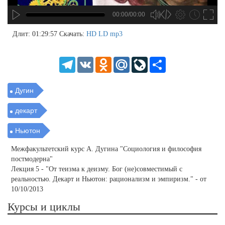
00:00/00:00
no source
no source
no source
no source
no source
no source
no source
no source
no source
no source
no source
no source
no source
no source
no source
no source
no source
no source
no source
no source
MP3
2
Длит: 01:29:57
Скачать:
HD
LD
mp3
SD
1.5
HD
1.25
Telegram
VK
Odnoklassniki
Mail.Ru
LiveJournal
Share
normal
0.5
0.25
Дугин
декарт
Ньютон
Межфакультетский курс А. Дугина "Социология и философия
постмодерна"
Лекция 5 - "От теизма к деизму. Бог (не)совместимый с
реальностью. Декарт и Ньютон: рационализм и эмпиризм." - от
10/10/2013
Курсы и циклы