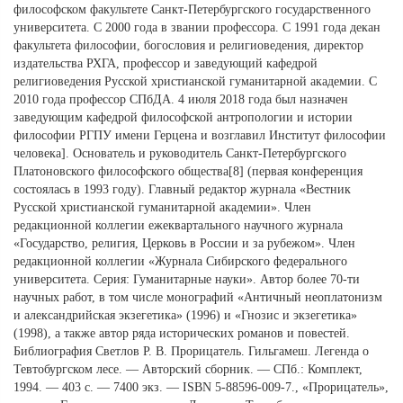
философском факультете Санкт-Петербургского государственного
университета. C 2000 года в звании профессора. С 1991 года декан
факультета философии, богословия и религиоведения, директор
издательства РХГА, профессор и заведующий кафедрой
религиоведения Русской христианской гуманитарной академии. С
2010 года профессор СПбДА. 4 июля 2018 года был назначен
заведующим кафедрой философской антропологии и истории
философии РГПУ имени Герцена и возглавил Институт философии
человека]. Основатель и руководитель Санкт-Петербургского
Платоновского философского общества[8] (первая конференция
состоялась в 1993 году). Главный редактор журнала «Вестник
Русской христианской гуманитарной академии». Член
редакционной коллегии ежеквартального научного журнала
«Государство, религия, Церковь в России и за рубежом». Член
редакционной коллегии «Журнала Сибирского федерального
университета. Серия: Гуманитарные науки». Автор более 70-ти
научных работ, в том числе монографий «Античный неоплатонизм
и александрийская экзегетика» (1996) и «Гнозис и экзегетика»
(1998), а также автор ряда исторических романов и повестей.
Библиография Светлов Р. В. Прорицатель. Гильгамеш. Легенда о
Тевтобургском лесе. — Авторский сборник. — СПб.: Комплект,
1994. — 403 с. — 7400 экз. — ISBN 5-88596-009-7., «Прорицатель»,