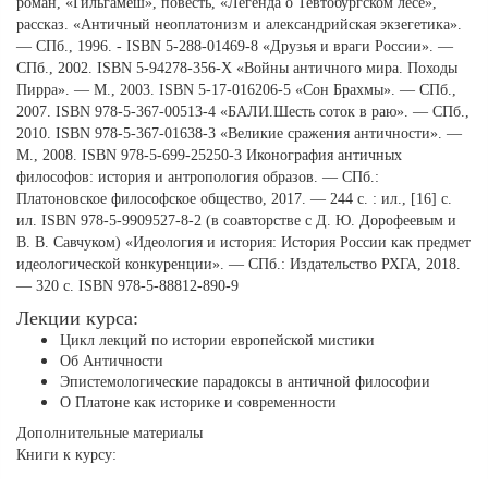
роман, «Гильгамеш», повесть, «Легенда о Тевтобургском лесе»,
рассказ. «Античный неоплатонизм и александрийская экзегетика».
— СПб., 1996. - ISBN 5-288-01469-8 «Друзья и враги России». —
СПб., 2002. ISBN 5-94278-356-X «Войны античного мира. Походы
Пирра». — М., 2003. ISBN 5-17-016206-5 «Сон Брахмы». — СПб.,
2007. ISBN 978-5-367-00513-4 «БАЛИ.Шесть соток в раю». — СПб.,
2010. ISBN 978-5-367-01638-3 «Великие сражения античности». —
М., 2008. ISBN 978-5-699-25250-3 Иконография античных
философов: история и антропология образов. — СПб.:
Платоновское философское общество, 2017. — 244 с. : ил., [16] с.
ил. ISBN 978-5-9909527-8-2 (в соавторстве с Д. Ю. Дорофеевым и
В. В. Савчуком) «Идеология и история: История России как предмет
идеологической конкуренции». — СПб.: Издательство РХГА, 2018.
— 320 с. ISBN 978-5-88812-890-9
Лекции курса:
Цикл лекций по истории европейской мистики
Об Античности
Эпистемологические парадоксы в античной философии
О Платоне как историке и современности
Дополнительные материалы
Книги к курсу: