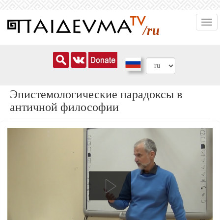
Перейти
Togg
к
/ru
navi
основному
содержанию
Эпистемологические парадоксы в
античной философии