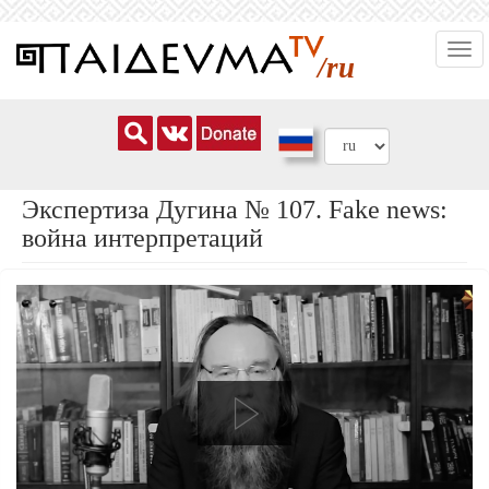
Перейти
Togg
к
/ru
navi
основному
содержанию
Экспертиза Дугина № 107. Fake news:
война интерпретаций