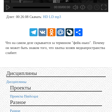
00:00/00:00
no source
no source
no source
no source
no source
no source
no source
no source
no source
no source
no source
no source
no source
no source
no source
no source
no source
no source
no source
no source
MP3
2
Длит: 00:26:08
Скачать:
HD
LD
mp3
SD
1.5
HD
1.25
Telegram
VK
Odnoklassniki
Mail.Ru
LiveJournal
Share
normal
0.5
Что на самом деле скрывается за термином "фейк-ньюз". Почему
0.25
он может быть знаком того, что хватка хозяев медиапространства
слабеет.
Дисциплины
Дисциплины
Проекты
Проекты Пαιδευμα
Разное
Разное