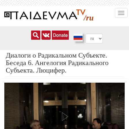
Перейти
Togg
к
/ru
navi
основному
содержанию
Диалоги о Радикальном Субъекте.
Беседа 6. Ангелогия Радикального
Субъекта. Люцифер.