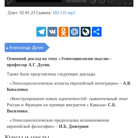
00:00/00:00
no source
no source
no source
no source
no source
no source
no source
no source
no source
no source
no source
no source
no source
no source
no source
no source
no source
no source
no source
no source
MP3
2
Длит: 02:01:23
Скачать:
HD
LD
mp3
SD
1.5
HD
1.25
Telegram
VK
Odnoklassniki
Mail.Ru
LiveJournal
Share
normal
0.5
0.25
Александр Дугин
Основной доклад на тему «
Этносоциология мысли
»
-
профессор А.Г. Дугин.
Также были представлены следующие доклады:
· «Этносоциологические аспекты европейской интеграции» -
А.В.
Коваленко
;
· «Конструирование новых идентичностей: сравнительный опыт
России и Франции на примере мигрантов с Кавказа»
С.Б.
Василенко
;
· «Этносоциологические предпосылки возникновения
европейской философии» -
И.Б. Дмитриев
Курсы и циклы