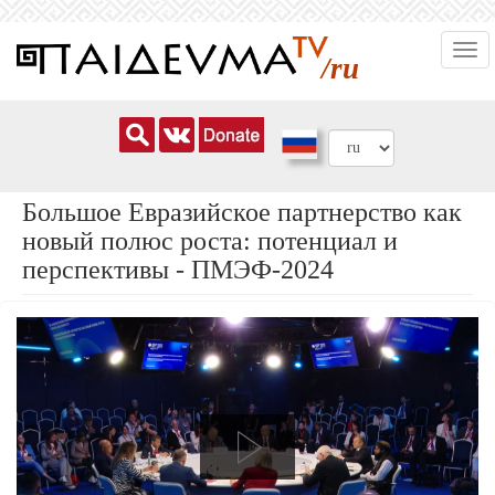
Перейти
Togg
к
/ru
navi
основному
содержанию
Большое Евразийское партнерство как
новый полюс роста: потенциал и
перспективы - ПМЭФ-2024