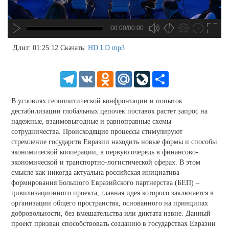
00:00/00:00
no source
no source
no source
no source
no source
no source
no source
no source
no source
no source
no source
no source
no source
no source
no source
no source
no source
no source
no source
no source
MP3
2
Длит: 01:25:12
Скачать:
HD
LD
mp3
SD
1.5
HD
1.25
Telegram
VK
Odnoklassniki
Mail.Ru
LiveJournal
Share
normal
0.5
В условиях геополитической конфронтации и попыток
0.25
дестабилизации глобальных цепочек поставок растет запрос на
надежные, взаимовыгодные и равноправные схемы
сотрудничества. Происходящие процессы стимулируют
стремление государств Евразии находить новые формы и способы
экономической кооперации, в первую очередь в финансово-
экономической и транспортно-логистической сферах. В этом
смысле как никогда актуальна российская инициатива
формирования Большого Евразийского партнерства (БЕП) –
цивилизационного проекта, главная идея которого заключается в
организации общего пространства, основанного на принципах
добровольности, без вмешательства или диктата извне. Данный
проект призван способствовать созданию в государствах Евразии