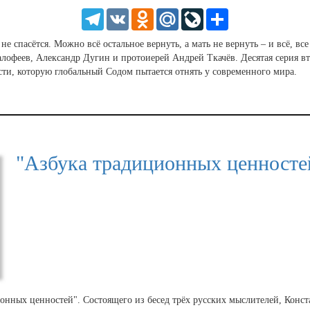
HD
1.25
Telegram
VK
Odnoklassniki
Mail.Ru
LiveJournal
Share
normal
0.5
не спасётся. Можно всё остальное вернуть, а мать не вернуть – и всё, в
0.25
офеев, Александр Дугин и протоиерей Андрей Ткачёв. Десятая серия вто
сти, которую глобальный Содом пытается отнять у современного мира.
"Азбука традиционных ценностей
онных ценностей". Состоящего из бесед трёх русских мыслителей, Конс