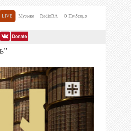
LIVE
Музыка
RadioRA
О Пαιδευμα
ь"