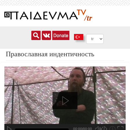
Ana
içeriğe
/tr
atla
Православная индентичность
00:00/00:00