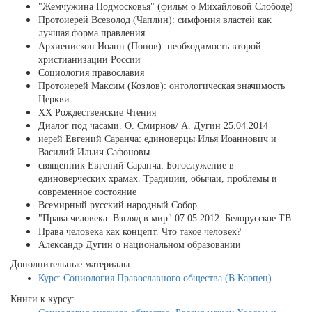
"Жемчужина Подмосковья" (фильм о Михайловой Слободе)
Протоиерей Всеволод (Чаплин): симфония властей как
лучшая форма правления
Архиепископ Иоанн (Попов): необходимость второй
христианизации России
Социология православия
Протоиерей Максим (Козлов): онтологическая значимость
Церкви
XX Рождественские Чтения
Диалог под часами. О. Смирнов/ А. Дугин 25.04.2014
иерей Евгений Саранча: единоверцы Илья Иоаннович и
Василий Ильич Сафоновы
священник Евгений Саранча: Богослужение в
единоверческих храмах. Традиции, обычаи, проблемы и
современное состояние
Всемирный русский народный Собор
"Права человека. Взгляд в мир" 07.05.2012. Белорусское ТВ
Права человека как концепт. Что такое человек?
Александр Дугин о национальном образовании
Дополнительные материалы
Курс: Социология Православного общества (В.Карпец)
Книги к курсу: