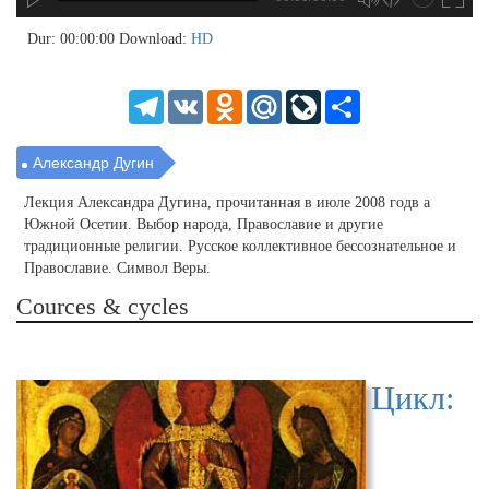
hd4320
hd2880
hd2160
hd1440
highres
hd1080
hd720
large
medium
small
tiny
no source
no source
no source
no source
no source
no source
no source
no source
no source
no source
no source
no source
no source
no source
no source
no source
no source
no source
no source
no source
2
Dur: 00:00:00
Download:
HD
1.5
1.25
Telegram
VK
Odnoklassniki
Mail.Ru
LiveJournal
Share
normal
0.5
0.25
Александр Дугин
Лекция Александра Дугина, прочитанная в июле 2008 годв а
Южной Осетии. Выбор народа, Православие и другие
традиционные религии. Русское коллективное бессознательное и
Православие. Символ Веры.
Cources & cycles
Цикл: