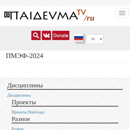
Перейти
Togg
к
/ru
navi
основному
содержанию
ПМЭФ-2024
Дисциплины
Дисциплины
Проекты
Проекты Пαιδευμα
Разное
Разное